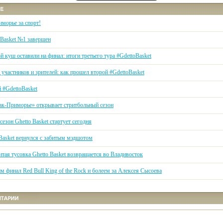
иморье за спорт!
oBasket №1 завершен
 куш оставили на финал: итоги третьего тура #GdettoBasket
участников и зрителей: как прошел второй #GdettoBasket
 #GdettoBasket
ак-Приморье» открывает стритбольный сезон
езон Ghetto Basket стартует сегодня
 Basket вернулся с забитым мэдшотом
тая тусовка Ghetto Basket возвращается во Владивосток
 финал Red Bull King of the Rock и болеем за Алексея Сысоева