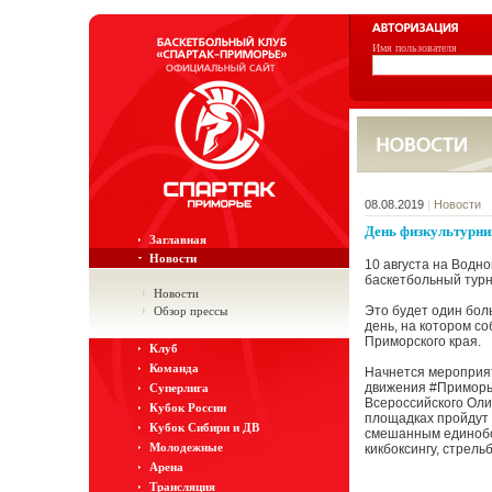
Имя пользователя
08.08.2019
|
Новости
День физкультурни
Заглавная
Новости
10 августа на Водн
баскетбольный тур
Новости
Это будет один бол
Обзор прессы
день, на котором с
Приморского края.
Клуб
Команда
Начнется мероприят
движения #Приморье
Суперлига
Всероссийского Оли
Кубок России
площадках пройдут 
Кубок Сибири и ДВ
смешанным единобор
Молодежные
кикбоксингу, стрель
Арена
Трансляция