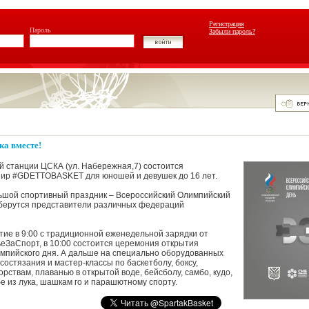
Регистрация
Пароль
Забыли пароль?
ка вместе!
ой станции ЦСКА (ул. Набережная,7) состоится
нир #GDETTOBASKET для юношей и девушек до 16 лет.
ьшой спортивный праздник – Всероссийский Олимпийский
оберутся представители различных федераций
ие в 9:00 с традиционной еженедельной зарядки от
ЗаСпорт, в 10:00 состоится церемония открытия
мпийского дня. А дальше на специально оборудованных
состязания и мастер-классы по баскетболу, боксу,
ствам, плаванью в открытой воде, бейсболу, самбо, кудо,
бе из лука, шашкам го и парашютному спорту.