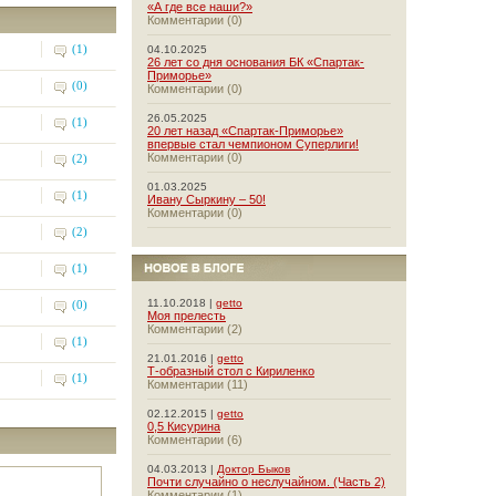
«А где все наши?»
Комментарии (0)
(1)
04.10.2025
26 лет со дня основания БК «Спартак-
Приморье»
(0)
Комментарии (0)
26.05.2025
(1)
20 лет назад «Спартак-Приморье»
впервые стал чемпионом Суперлиги!
Комментарии (0)
(2)
01.03.2025
(1)
Ивану Сыркину – 50!
Комментарии (0)
(2)
(1)
11.10.2018 |
getto
(0)
Моя прелесть
Комментарии (2)
(1)
21.01.2016 |
getto
Т-образный стол с Кириленко
(1)
Комментарии (11)
02.12.2015 |
getto
0,5 Кисурина
Комментарии (6)
04.03.2013 |
Доктор Быков
Почти случайно о неслучайном. (Часть 2)
Комментарии (1)