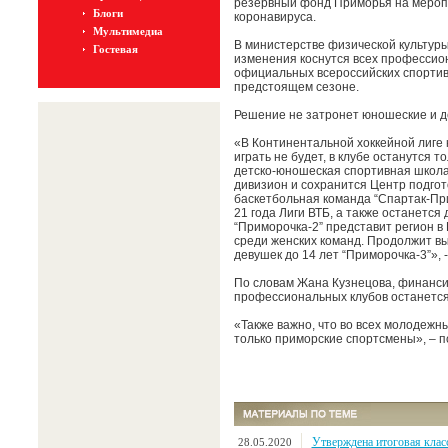
резервный фонд Приморья на мероп
Блоги
коронавируса.
Мультимедиа
В министерстве физической культуры
Гостевая
изменения коснутся всех профессио
официальных всероссийских спортив
предстоящем сезоне.
Решение не затронет юношеские и д
«В Континентальной хоккейной лиге 
играть не будет, в клубе останутся 
детско-юношеская спортивная школа.
дивизион и сохранится Центр подго
баскетбольная команда “Спартак-Пр
21 года Лиги ВТБ, а также останетс
“Приморочка-2” представит регион в
среди женских команд. Продолжит в
девушек до 14 лет “Приморочка-3”», 
По словам Жана Кузнецова, финанс
профессиональных клубов останется 
«Также важно, что во всех молодежн
только приморские спортсмены», – п
Утверждена итоговая клас
28.05.2020