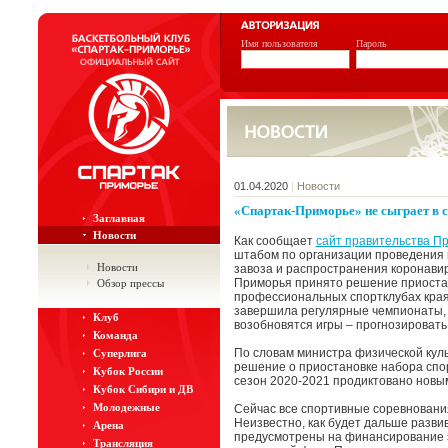
Имя пользователя
Пароль
01.04.2020
|
Новости
«Спартак-Приморье» не сыграет в с
Заглавная
Новости
Как сообщает
сайт правительства Пр
штабом по организации проведения
Новости
завоза и распространения коронави
Приморья принято решение приостан
Обзор прессы
профессиональных спортклубах края 
завершила регулярные чемпионаты, 
Клуб
возобновятся игры – прогнозировать
Команда
По словам министра физической куль
Суперлига
решение о приостановке набора спо
Кубок России
сезон 2020-2021 продиктовано новы
Кубок Сибири и ДВ
Молодежные
Сейчас все спортивные соревновани
Неизвестно, как будет дальше развив
Арена
предусмотрены на финансирование эт
Трансляция