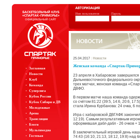
Имя пользователя
Пароль
25.04.2017
|
Новости
Женская команда «Спартак-Примор
Заглавная
Новости
23 апреля в Хабаровске завершился
Клуб
Дальневосточного федерального окру
трех матчах, женская команда «Спар
Команда
ДВФО.
Суперлига
Кубок России
В первом матче наша команда одер
со счётом 81:22 (39:5, 14:6, 20:6, 1
Кубок Сибири и ДВ
стала Ирина Курбанова: 24 очка, 6 п
Молодежные
Арена
Игра с хабаровской ДВГАФК закончилась
Трансляция
12:19). Самым результативным игрок
оформившая дабл-дабл - 26 очков + 
Блоги
Мультимедиа
В заключительный игровой день наш
Гостевая
74:43 (16:10, 21:13, 18:12, 19:8) н