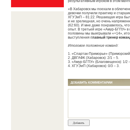
результативным игроком в этом мачте
«В Хабаровск мы поехали в облегчен
девочки получили практику и старши
ХГУЭиП – 81:22. Решающая игра была
и не зрелищная, но очень напряженна
(62:60). И мне даже понравилось, чт
опыт. В третьей игре «Амур-БГПУ» в
половины мы выигрывали «+14», итого
выступления
главный тренер коман
Итоговое положение команд:
1. «Спартак-Приморье» (Приморский к
2. ДВГАФК (Хабаровск): 2/1 – 5.
3. «Амур-БГПУ» (Благовещенск): 1/2 –
4. ХГУЭиП (Хабаровск): 0/3 – 3.