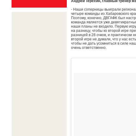
Андрей Терехин, главный тренер ж
- Наши соперницы выиграли региона
четыре команды из Хабаровского края
Поэтому, конечно, ДВГАФК был настр
команда является уже девятикратным
наши планы не входило. Первую игру
на разницу, чтобы ко второй игре п
разницей в 28 очков, и практически 
второй игре не думали, что у нас есть
чтобы не дать усомниться в силе на
очень ответственно.