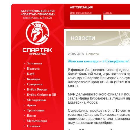
Имя пользователя
Пароль
28.05.2018
|
Новости
Женская команда – в Суперфинале!
Заглавная
Новости
В финале Дальневосточного федерал
Клуб
баскетбольной лиги, игры которого п
команда «Спартак-Приморье» по сум
Команда
Хабаровского края ДВГАФК (93:65 и 
Суперлига
МЛБЛ.
Кубок России
⠀
MVP дальневосточного финала и поб
Кубок Сибири и ДВ
стала Ирина Курбанова, а лучшим иг
Молодежные
Екатерина Мороз.
Арена
Трансляция
Суперфинал пройдет с 5 по 10 сентя
команда «Спартак-Приморье» выходи
Блоги
приморские девушки стали чемпионам
Мультимедиа
году завоевали «серебро».
Гостевая