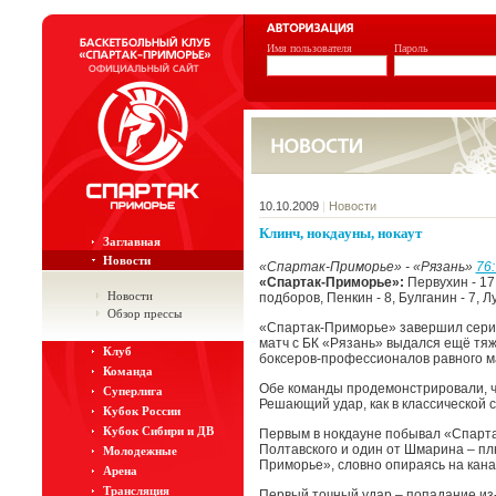
Имя пользователя
Пароль
10.10.2009
|
Новости
Клинч, нокдауны, нокаут
Заглавная
Новости
«Спартак-Приморье» - «Рязань»
76
«Спартак-Приморье»:
Первухин - 17
Новости
подборов, Пенкин - 8, Булганин - 7, Лу
Обзор прессы
«Спартак-Приморье» завершил сери
матч с БК «Рязань» выдался ещё тя
Клуб
боксеров-профессионалов равного м
Команда
Обе команды продемонстрировали, что
Суперлига
Решающий удар, как в классической с
Кубок России
Кубок Сибири и ДВ
Первым в нокдауне побывал «Спарта
Полтавского и один от Шмарина – п
Молодежные
Приморье», словно опираясь на канат
Арена
Трансляция
Первый точный удар – попадание из