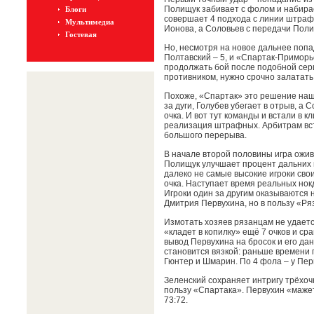
Полищук забивает с фолом и набирает
Блоги
совершает 4 подхода с линии штраф
Мультимедиа
Ионова, а Соловьев с передачи Полищ
Гостевая
Но, несмотря на новое дальнее попад
Полтавский – 5, и «Спартак-Приморь
продолжать бой после подобной сер
противником, нужно срочно залатать
Похоже, «Спартак» это решение наш
за дуги, Голубев убегает в отрыв, а С
очка. И вот тут команды и встали в 
реализация штрафных. Арбитрам вст
большого перерыва.
В начале второй половины игра ожив
Полищук улучшает процент дальних 
далеко не самые высокие игроки свои
очка. Наступает время реальных нок
Игроки один за другим оказываются н
Дмитрия Первухина, но в пользу «Ря
Измотать хозяев рязанцам не удает
«кладет в копилку» ещё 7 очков и с
вывод Первухина на бросок и его дан
становится вязкой: раньше времени 
Гюнтер и Шмарин. По 4 фола – у Перв
Зеленский сохраняет интригу трёхочк
пользу «Спартака». Первухин «маже
73:72.