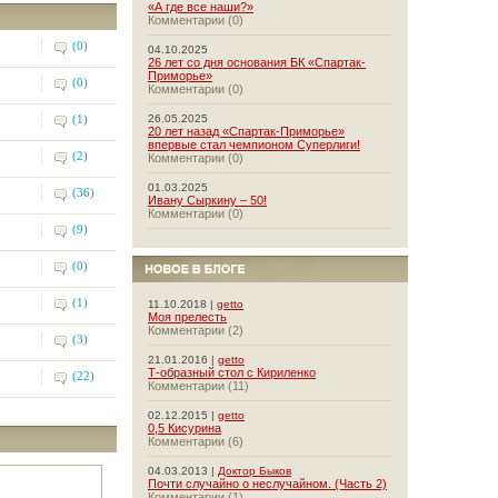
«А где все наши?»
Комментарии (0)
(0)
04.10.2025
26 лет со дня основания БК «Спартак-
Приморье»
(0)
Комментарии (0)
(1)
26.05.2025
20 лет назад «Спартак-Приморье»
впервые стал чемпионом Суперлиги!
(2)
Комментарии (0)
01.03.2025
(36)
Ивану Сыркину – 50!
Комментарии (0)
(9)
(0)
(1)
11.10.2018 |
getto
Моя прелесть
Комментарии (2)
(3)
21.01.2016 |
getto
Т-образный стол с Кириленко
(22)
Комментарии (11)
02.12.2015 |
getto
0,5 Кисурина
Комментарии (6)
04.03.2013 |
Доктор Быков
Почти случайно о неслучайном. (Часть 2)
Комментарии (1)