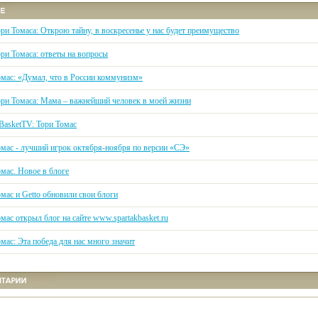
ри Томаса: Открою тайну, в воскресенье у нас будет преимущество
ри Томаса: ответы на вопросы
омас: «Думал, что в России коммунизм»
ори Томаса: Мама – важнейший человек в моей жизни
BasketTV: Тори Томас
омас - лучший игрок октября-ноября по версии «СЭ»
мас. Новое в блоге
мас и Getto обновили свои блоги
мас открыл блог на сайте www.spartakbasket.ru
мас: Эта победа для нас много значит