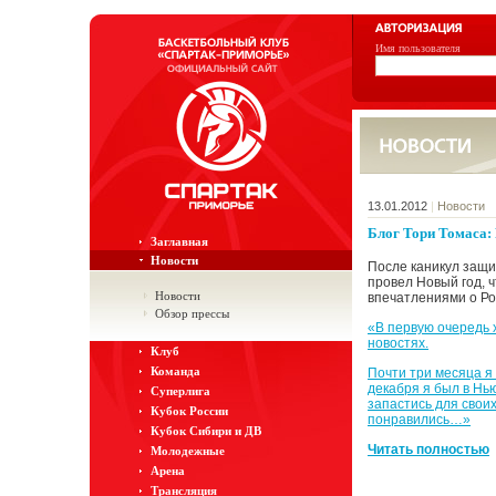
Имя пользователя
13.01.2012
|
Новости
Блог Тори Томаса:
Заглавная
Новости
После каникул защи
провел Новый год, 
Новости
впечатлениями о Рос
Обзор прессы
«В первую очередь 
новостях.
Клуб
Команда
Почти три месяца я
декабря я был в Нью
Суперлига
запастись для свои
Кубок России
понравились…»
Кубок Сибири и ДВ
Читать полностью
Молодежные
Арена
Трансляция