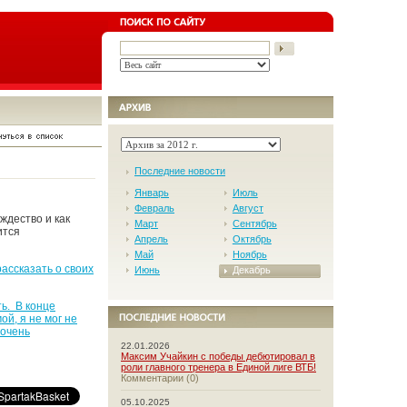
Последние новости
Январь
Июль
Февраль
Август
ждество и как
Март
Сентябрь
ится
Апрель
Октябрь
Май
Ноябрь
ассказать о своих
Июнь
Декабрь
ь. В конце
ой, я не мог не
 очень
22.01.2026
Максим Учайкин с победы дебютировал в
роли главного тренера в Единой лиге ВТБ!
Комментарии (0)
05.10.2025