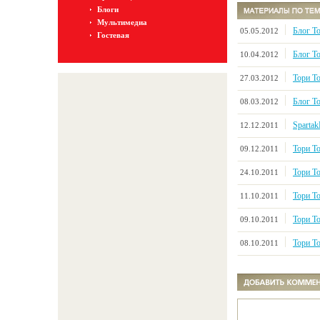
Блоги
Мультимедиа
Блог То
05.05.2012
Гостевая
Блог То
10.04.2012
Тори Т
27.03.2012
Блог Т
08.03.2012
Spartak
12.12.2011
Тори Т
09.12.2011
Тори То
24.10.2011
Тори То
11.10.2011
Тори То
09.10.2011
Тори То
08.10.2011