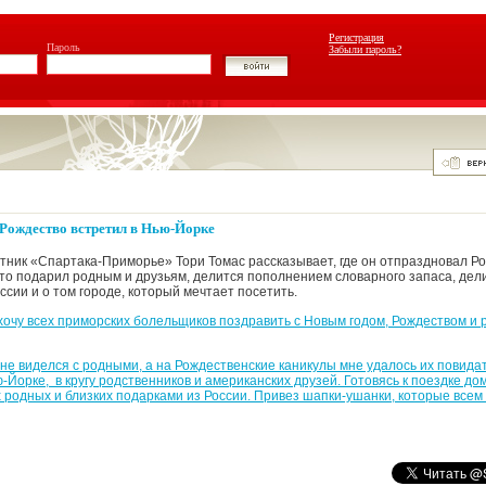
Регистрация
Пароль
Забыли пароль?
 Рождество встретил в Нью-Йорке
тник «Спартака-Приморье» Тори Томас рассказывает, где он отпраздновал Ро
что подарил родным и друзьям, делится пополнением словарного запаса, дел
сии и о том городе, который мечтает посетить.
хочу всех приморских болельщиков поздравить с Новым годом, Рождеством и р
 не виделся с родными, а на Рождественские каникулы мне удалось их повидат
-Йорке, в кругу родственников и американских друзей. Готовясь к поездке дом
х родных и близких подарками из России. Привез шапки-ушанки, которые всем