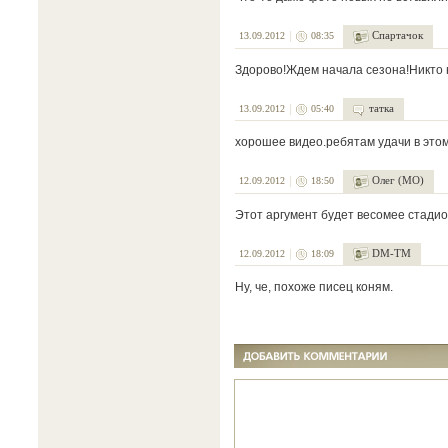
Спартачок
13.09.2012
08:35
Здорово!Ждем начала сезона!Никто н
татка
13.09.2012
05:40
хорошее видео.ребятам удачи в этом
Олег (МО)
12.09.2012
18:50
Этот аргумент будет весомее стадио
DM-TM
12.09.2012
18:09
Ну, че, похоже писец коням.