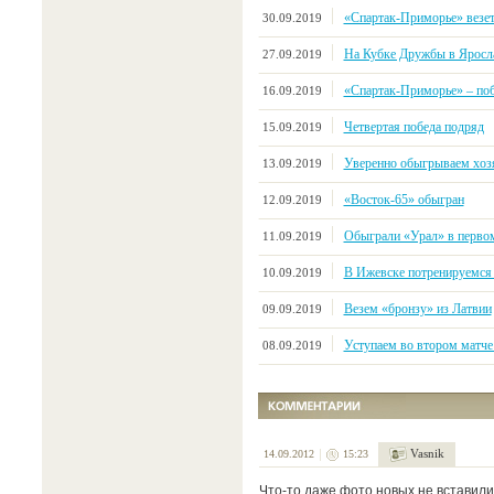
«Спартак-Приморье» везе
30.09.2019
На Кубке Дружбы в Яросл
27.09.2019
«Спартак-Приморье» – поб
16.09.2019
Четвертая победа подряд
15.09.2019
Уверенно обыгрываем хозя
13.09.2019
«Восток-65» обыгран
12.09.2019
Обыграли «Урал» в первом
11.09.2019
В Ижевске потренируемся
10.09.2019
Везем «бронзу» из Латвии
09.09.2019
Уступаем во втором матче 
08.09.2019
Vasnik
14.09.2012
15:23
Что-то даже фото новых не вставили