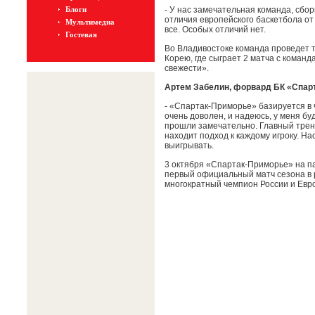
Блоги
- У нас замечательная команда, сбо
отличия европейского баскетбола от 
Мультимедиа
все. Особых отличий нет.
Гостевая
Во Владивостоке команда проведет т
Корею, где сыграет 2 матча с коман
свежести».
Артем Забелин, форвард БК «Спар
- «Спартак-Приморье» базируется в ч
очень доволен, и надеюсь, у меня бу
прошли замечательно. Главный трен
находит подход к каждому игроку. Н
выигрывать.
3 октября «Спартак-Приморье» на п
первый официальный матч сезона в 
многократный чемпион России и Евро