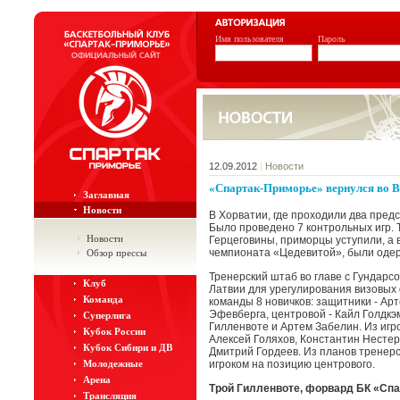
Имя пользователя
Пароль
12.09.2012
|
Новости
«Спартак-Приморье» вернулся во 
Заглавная
Новости
В Хорватии, где проходили два пред
Было проведено 7 контрольных игр. Т
Новости
Герцеговины, приморцы уступили, а в
чемпионата «Цедевитой», были оде
Обзор прессы
Тренерский штаб во главе с Гундарс
Клуб
Латвии для урегулирования визовых
Команда
команды 8 новичков: защитники - Ар
Эфевберга, центровой - Кайл Голдкэ
Суперлига
Гилленвоте и Артем Забелин. Из игр
Кубок России
Алексей Голяхов, Константин Нестер
Кубок Сибири и ДВ
Дмитрий Гордеев. Из планов тренерс
Молодежные
игроком на позицию центрового.
Арена
Трой Гилленвоте, форвард БК «Спа
Трансляция