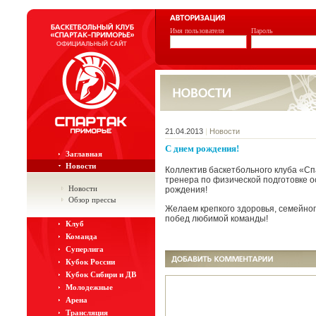
Имя пользователя
Пароль
21.04.2013
|
Новости
C днем рождения!
Заглавная
Новости
Коллектив баскетбольного клуба «С
тренера по физической подготовке 
Новости
рождения!
Обзор прессы
Желаем крепкого здоровья, семейног
побед любимой команды!
Клуб
Команда
Суперлига
Кубок России
Кубок Сибири и ДВ
Молодежные
Арена
Трансляция