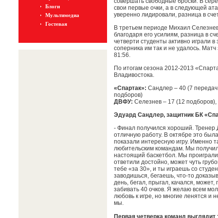
совершать свободные броски. В сер
Блоги
свои первые очки, а в следующей ат
уверенно лидировали, разница в сче
Мультимедиа
Гостевая
В третьем периоде Михаил Селезнев 
благодаря его усилиям, разница в сч
четверти студенты активно играли в 
соперника им так и не удалось. Мат
81:56.
По итогам сезона 2012-2013 «Спарта
Владивостока.
«Спартак»:
Сандлер – 40 (7 передач,
подборов)
ДВФУ:
Селезнев – 17 (12 подборов),
Эдуард Сандлер, защитник БК «Спа
- Финал получился хороший. Тренер
отличную работу. В октябре это была
показали интересную игру. Именно та
любительским командам. Мы получил
настоящий баскетбол. Мы проиграли 
ответили достойно, может чуть грубо
тебе «за 30», и ты играешь со студе
заводишься, бегаешь, что-то доказыв
день, бегал, прыгал, качался, может, 
забивать 40 очков. Я желаю всем мол
любовь к игре, но многие ленятся и 
мы.
Первая четверка команд выглядит 