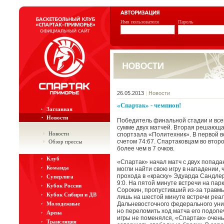
Имя пользователя
Пароль
26.05.2013
|
Новости
«Спартак» - чемпион!
Заглавная
Новости
Победитель финальной стадии и все
сумме двух матчей. Вторая решающа
Новости
спортзала «Политехник». В первой 
счетом 74:67. Спартаковцам во втор
Обзор прессы
более чем в 7 очков.
Клуб
«Спартак» начал матч с двух попада
Команда
могли найти свою игру в нападении,
прохода в «краску» Эдуарда Сандлер
Суперлига
9:0. На пятой минуте встречи на па
Кубок России
Сорокин, пропустивший из-за травмы
Кубок Сибири и ДВ
лишь на шестой минуте встречи реал
Молодежные
Дальневосточного федерального уни
но переломить ход матча его подопе
Арена
игры не поменялся, «Спартак» очень 
Трансляция