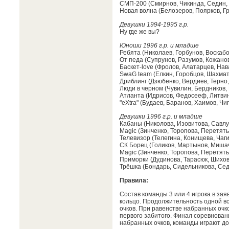
СМП-200 (Смирнов, Чикинда, Седин,
Новая волна (Белозеров, Поярков, Г
Девушки 1994-1995 г.р.
Ну где же вы?
Юноши 1996 г.р. и младше
Ребята (Николаев, Горбунов, Воскабо
От педа (Супрунов, Разумов, Кожанов
Баскет-love (Фролов, Алатарцев, Нав
SwaG team (Елкин, Горобцов, Шахмат
Дриблинг (Дзюбенко, Вердиев, Терно,
Люди в черном (Чувилин, Бердников, 
Атланта (Идрисов, Федосееф, Литвин
"eXtra" (Будаев, Баранов, Хаимов, Чи
Девушки 1996 г.р. и младше
Кабаны (Николова, Изовитова, Савлу
Magic (Зинченко, Торопова, Перетять
Телевизор (Телегина, Конищева, Чаг
СК Борец (Голиков, Мартынов, Мишач
Magic (Зинченко, Торопова, Перетять
Приморки (Дудинова, Тарасюк, Шихов
Трёшка (Бондарь, Сидельникова, Се
Правила:
Состав команды 3 или 4 игрока в заяв
кольцо. Продолжительность одной вс
очков. При равенстве набранных очк
первого забитого. Финал соревнован
набранных очков, команды играют до 