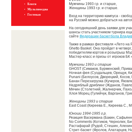
Мужчины 1993 г.р. и старше,
Блоги
Женщины 1993 г.р. и старше.
Мультимедиа
Гостевая
Вход на территорию кампуса - свобо
на Русский можно добраться на автоб
На сегодняшний день заявки для уча
шансы стать участником турнира еще
сайте
Федерации баскетбола Владив
Также в рамках фестиваля «Лето на 
Ghetto Basket. Она пройдет в четверг,
победителям кортов и розыгрыш Мэд 
Мастер-класс и призы от игроков БК
Мужчины 1993 и старше
GHOST (Симаков, Бурменский, Прива
Ночная фея (Суздальцев, Орещук, Ки
Punani (Белоусов, Дворецкий, Косов,
Банан Перезагрузка (Кучеров, Яковле
Недряблый дриблинг (Жданов, Павлов
Мячин (Столетний, Жалнерчик, Пахо
Хлоя Морец (Гулийчук, Варганов, Гри
Женщины 1993 и старше
East Coast (Киреева Е., Киреева С.,
Юноши 1994-1995 г.р.
Реакция Васермана (Бакин, Сафьянн
No Comments (Котиков, Чернолих, Би
Растафарай (Рудой, Стешин, Алехин
Стрит-баскет (Фролов, Алатарцев, На