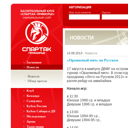
Имя пользователя
Пароль
14.08.2013
|
Новости
«Оранжевый мяч» на Русском
Заглавная
Новости
17 августа в кампусе ДВФУ на остро
турнир «Оранжевый мяч». В этом год
Новости
праздника «Лето на Русском 2013» и
ралли рейду на аквабайках.
Обзор прессы
Начало игр:
Клуб
Команда
в 11:30
Юноши 1996 г.р. и младше
Суперлига
Девушки 1996 г.р. и младше
Кубок России
Кубок Сибири и ДВ
в 13:00
Юноши 1994-95 г.р.,
Молодежные
Девушки 1994-95 г.р.,
Арена
Трансляция
в 14:00