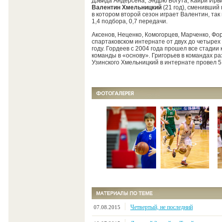
Дэвида Андерсена, Эндрю Богута, Кайри Ирви
Валентин Хмельницкий
(21 год), сменивший
в котором второй сезон играет Валентин, так
1,4 подбора, 0,7 передачи.
Аксенов, Неценко, Комогорцев, Марченко, Ф
спартаковском интернате от двух до четырех
году. Гордеев с 2004 года прошел все стади
команды в «основу». Григорьев в командах ра
Узинского Хмельницкий в интернате провел 5 
Четвертый, не последний
07.08.2015