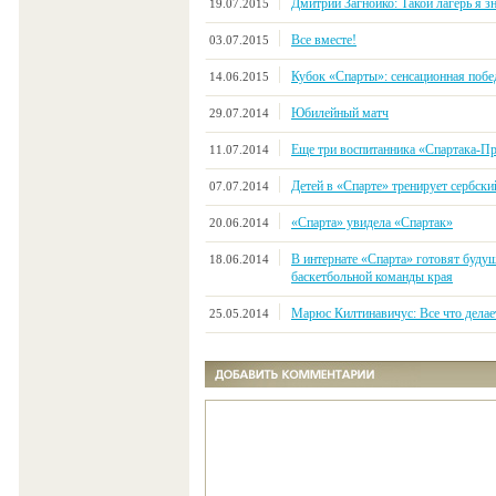
Дмитрий Загнойко: Такой лагерь я з
19.07.2015
Все вместе!
03.07.2015
Кубок «Спарты»: сенсационная поб
14.06.2015
Юбилейный матч
29.07.2014
Еще три воспитанника «Спартака-П
11.07.2014
Детей в «Спарте» тренирует сербск
07.07.2014
«Спарта» увидела «Спартак»
20.06.2014
В интернате «Спарта» готовят буду
18.06.2014
баскетбольной команды края
Марюс Килтинавичус: Все что делает
25.05.2014