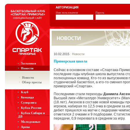
Имя пользователя
Пароль
10.02.2015
|
Новости
Приморская школа
Заглавная
Новости
Сейчас в основном составе «Спартака-Примо
последние годы клубная школа выпустила сто
Новости
полноценных команд. Кто-то из выпускников 
студенческий баскетбол, а кто-то сменил про
Обзор прессы
приморский «Спартак».
Клуб
Последними стали переходы
Даниила Аксен
Команда
Высшей лиги «Металлург-Университет» (Магни
(18 лет). Аксенов в составе новой команды п
Суперлига
игроков, набирая по 12,5 очка в среднем за и
Кубок России
дебют пришелся на матчи с лидерами чемпио
Кубок Сибири и
отметился 2 очками и 9 подборами. Статистик
ДВ
передачи, 0,9 перехвата в среднем за игру.
Молодежные
Арена