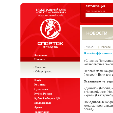
Имя пользователя
07.04.2015
|
Новости
В плей-офф вышли
Заглавная
Новости
«Спартак-Приморье»
четвертьфинальной 
Новости
Первый матч 1/4 фи
Обзор прессы
(четверг). Если дл
Клуб
Остальные четвер
Команда
«Динамо» (Москва) 
Суперлига
«Новосибирск» (Но
Кубок России
«Урал» (Екатеринбу
Кубок Сибири и ДВ
Победитель в 1/2 фи
Молодежные
команд, проигравши
Арена
побед).
Трансляция