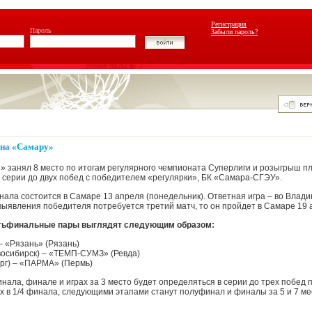
Регистрация
Пароль
Забыли пароль?
 на «Самару»
 занял 8 место по итогам регулярного чемпионата Суперлиги и розыгрыш п
серии до двух побед с победителем «регулярки», БК «Самара-СГЭУ».
нала состоится в Самаре 13 апреля (понедельник). Ответная игра – во Влади
я выявления победителя потребуется третий матч, то он пройдет в Самаре 19 
тьфинальные пары выглядят следующим образом:
– «Рязань» (Рязань)
восибирск) – «ТЕМП-СУМЗ» (Ревда)
рг) – «ПАРМА» (Пермь)
нала, финале и играх за 3 место будет определяться в серии до трех побед п
х в 1/4 финала, следующими этапами станут полуфинал и финалы за 5 и 7 мес