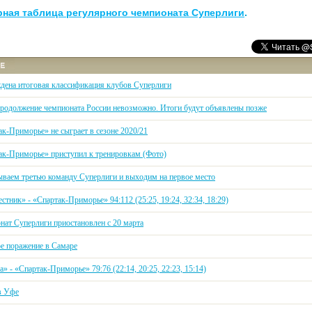
рная таблица регулярного чемпионата Суперлиги
.
дена итоговая классификация клубов Суперлиги
родолжение чемпионата России невозможно. Итоги будут объявлены позже
ак-Приморье» не сыграет в сезоне 2020/21
ак-Приморье» приступил к тренировкам (Фото)
ваем третью команду Суперлиги и выходим на первое место
стник» - «Спартак-Приморье» 94:112 (25:25, 19:24, 32:34, 18:29)
нат Суперлиги приостановлен с 20 марта
е поражение в Самаре
» - «Спартак-Приморье» 79:76 (22:14, 20:25, 22:23, 15:14)
в Уфе