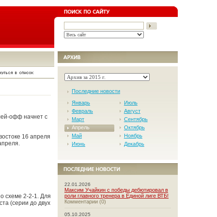
Последние новости
Январь
Июль
Февраль
Август
лей-офф начнет с
Март
Сентябрь
Апрель
Октябрь
Май
Ноябрь
востоке 16 апреля
апреля.
Июнь
Декабрь
22.01.2026
Максим Учайкин с победы дебютировал в
о схеме 2-2-1. Для
роли главного тренера в Единой лиге ВТБ!
Комментарии (0)
та (серии до двух
05.10.2025