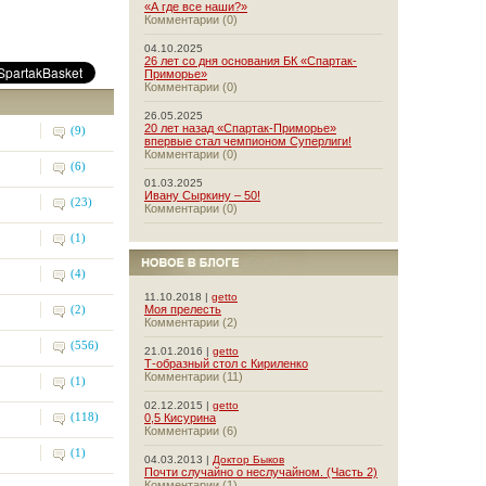
«А где все наши?»
Комментарии (0)
04.10.2025
26 лет со дня основания БК «Спартак-
Приморье»
Комментарии (0)
26.05.2025
20 лет назад «Спартак-Приморье»
(9)
впервые стал чемпионом Суперлиги!
Комментарии (0)
(6)
01.03.2025
Ивану Сыркину – 50!
(23)
Комментарии (0)
(1)
(4)
11.10.2018 |
getto
(2)
Моя прелесть
Комментарии (2)
(556)
21.01.2016 |
getto
Т-образный стол с Кириленко
Комментарии (11)
(1)
02.12.2015 |
getto
(118)
0,5 Кисурина
Комментарии (6)
(1)
04.03.2013 |
Доктор Быков
Почти случайно о неслучайном. (Часть 2)
Комментарии (1)