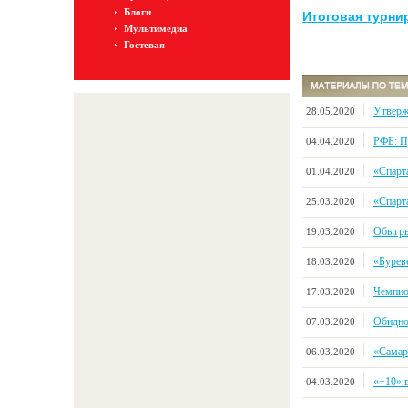
Блоги
Итоговая турни
Мультимедиа
Гостевая
Утверж
28.05.2020
РФБ: П
04.04.2020
«Спарт
01.04.2020
«Спарт
25.03.2020
Обыгры
19.03.2020
«Буреве
18.03.2020
Чемпио
17.03.2020
Обидно
07.03.2020
«Самара
06.03.2020
«+10» 
04.03.2020