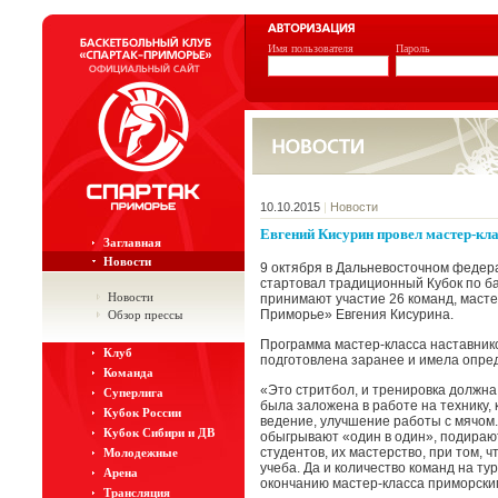
Имя пользователя
Пароль
10.10.2015
|
Новости
Евгений Кисурин провел мастер-кл
Заглавная
Новости
9 октября в Дальневосточном федер
стартовал традиционный Кубок по ба
Новости
принимают участие 26 команд, масте
Приморье» Евгения Кисурина.
Обзор прессы
Программа мастер-класса наставни
Клуб
подготовлена заранее и имела опре
Команда
«Это стритбол, и тренировка должна
Суперлига
была заложена в работе на технику, 
Кубок России
ведение, улучшение работы с мячом.
Кубок Сибири и ДВ
обыгрывают «один в один», подираю
студентов, их мастерство, при том, ч
Молодежные
учеба. Да и количество команд на ту
Арена
окончанию мастер-класса приморски
Трансляция