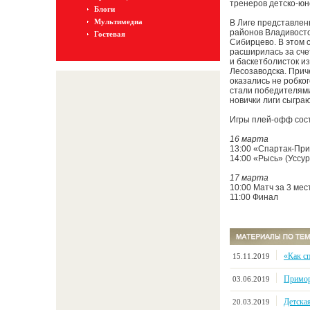
тренеров детско-юн
Блоги
Мультимедиа
В Лиге представлен
районов Владивосто
Гостевая
Сибирцево. В этом 
расширилась за сче
и баскетболисток из
Лесозаводска. При
оказались не робког
стали победителями
новички лиги сыгра
Игры плей-офф сост
16 марта
13:00 «Спартак-При
14:00 «Рысь» (Уссу
17 марта
10:00 Матч за 3 мес
11:00 Финал
«Как с
15.11.2019
Примор
03.06.2019
Детска
20.03.2019