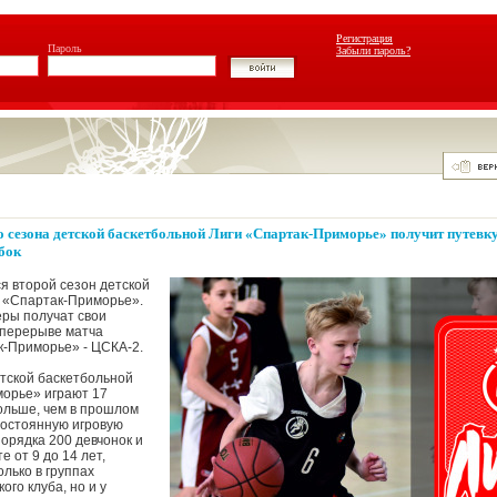
Регистрация
Пароль
Забыли пароль?
о сезона детской баскетбольной Лиги «Спартак-Приморье» получит путевку
бок
я второй сезон детской
и «Спартак-Приморье».
ры получат свои
 перерыве матча
к-Приморье» - ЦСКА-2.
етской баскетбольной
морье» играют 17
больше, чем в прошлом
Постоянную игровую
порядка 200 девчонок и
е от 9 до 14 лет,
лько в группах
ого клуба, но и у