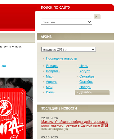
Последние новости
 на
Январь
Июль
Февраль
Август
Март
Сентябрь
Апрель
Октябрь
Май
Ноябрь
Июнь
Декабрь
22.01.2026
Максим Учайкин с победы дебютировал в
роли главного тренера в Единой лиге ВТБ!
Комментарии (0)
05.10.2025