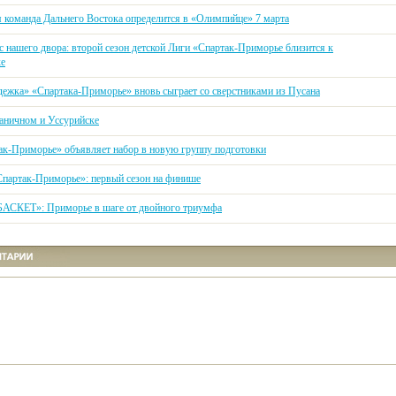
 команда Дальнего Востока определится в «Олимпийце» 7 марта
с нашего двора: второй сезон детской Лиги «Спартак-Приморье близится к
ке
ежка» «Спартака-Приморье» вновь сыграет со сверстниками из Пусана
аничном и Уссурийске
ак-Приморье» объявляет набор в новую группу подготовки
Спартак-Приморье»: первый сезон на финише
АСКЕТ»: Приморье в шаге от двойного триумфа