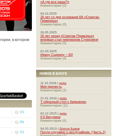
«А где все наши?»
Комментарии (0)
04.10.2025
26 лет со дня основания БК «Спартак-
Приморье»
Комментарии (0)
26.05.2025
20 лет назад «Спартак-Приморье»
гории, в котором
впервые стал чемпионом Суперлиги!
Комментарии (0)
01.03.2025
Ивану Сыркину – 50!
Комментарии (0)
11.10.2018 |
getto
Моя прелесть
Комментарии (2)
21.01.2016 |
getto
Т-образный стол с Кириленко
Комментарии (11)
(1)
02.12.2015 |
getto
0,5 Кисурина
Комментарии (6)
(0)
04.03.2013 |
Доктор Быков
(1)
Почти случайно о неслучайном. (Часть 2)
Комментарии (1)