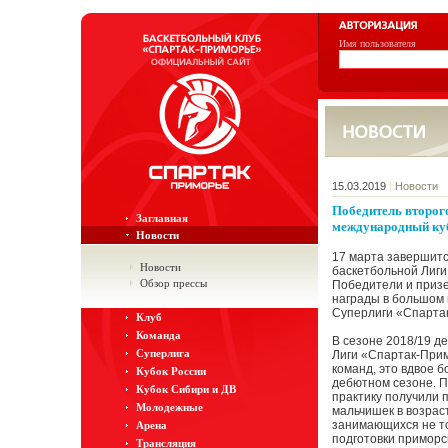
Имя пользователя
15.03.2019
|
Новости
Победитель второг
Заглавная
международный ку
Новости
17 марта завершитс
Новости
баскетбольной Лиг
Обзор прессы
Победители и призе
награды в большом
Суперлиги «Спарта
Клуб
Команда
В сезоне 2018/19 д
Суперлига
Лиги «Спартак-При
команд, это вдвое 
Кубок России
дебютном сезоне. 
Кубок Сибири и ДВ
практику получили 
Молодежные
мальчишек в возраст
занимающихся не то
Арена
подготовки приморск
Трансляция