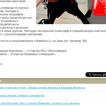
ошеских школ края.
ы команды из разных
ка, Находки и
сезоне география
т юных баскетболистов
 Уссурийска и
чем дебютанты
о десятка и досрочно
 в своих группах. Тем будет интереснее плей-офф в старшей возрастной кате
ют с прошлогодними призерами.
оятся в спорткомплексе «Чемпион-2» на Заре (ул. Чапаева, 5В).
морье-Картинка» – «Спартак-Лес» (Лесозаводск)
рийск) – «Спартак-Приморье-Сибирцево»
то
порт делает нас лучше». Лекция Андрея Зверкова и Квамейна Митчелла
ская сборная в финале Спартакиады!
я баскетбольная Лига «Спартак-Приморье»: второй сезон завершен