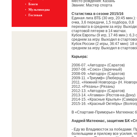
Место рождения: Казань
Блоги
Звание: Мастер спорта
Мультимедиа
Статистика в сезоне 2015/16
Гостевая
Единая лига ВТБ (30 игр, 20:45 мин.): 
очка, 3,6 передачи, 1,5 подбора, 0,8
перехвата в среднем за игру. Выходи
стартовой пятерке в 14 матчах.
Кубок Европы (9 игр, 17:46 мин.): 6,3 
среднем за игру. Выходил в стартовой
Кубок России (2 игры, 36:47 мин): 18 
среднем за игру. Выходил в стартовой
Карьера:
2006-07. «Автодор» (Саратов)
2007-08. «Союз» (Заречный)
2008-09. «Автодор» (Саратов)
2009-11. «Триумф» (Люберцы)
2011. «Нижний Новгород» (Н. Новгор
2012. «Рязань» (Рязань)
2012-13. «Автодор» (Саратов)
2013-14. «Атаман» (Ростов-на-Дону)
2014-15. «Красные Крылья» (Самара
2015-16. «Красный Октябрь» (Волгог
В «Спартаке-Приморье» Матеюнас бу
Андрей Матеюнас, защитник БК «С
- Еду во Владивосток за победами. 
болельщики и приложу все усилия, ч