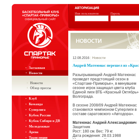
Имя пользователя
Пароль
12.08.2016
|
Новости
Андрей Матеюнас перешел из «Кра
Заглавная
Новости
Разыгрывающий Андрей Матеюнас
проведет предстоящий сезон в
Новости
«Спартаке-Приморье», в минувшем
сезоне игрок защищал цвета клуба
Обзор прессы
Единой лиги ВТБ «Красный Октябрь»
Волгограда.
Клуб
Команда
В сезоне 2008/09 Андрей Матеюнас
становился чемпионом Суперлиги в
Суперлига
составе саратовского «Автодора».
Кубок России
Кубок Сибири и ДВ
Матеюнас Андрей Александрович
Молодежные
Защитник
Рост: 180 см. Вес: 79 кг.
Арена
Дата рождения: 28.03.1988
Трансляция