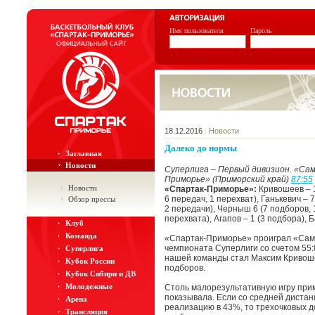
Имя пользователя
Пароль
18.12.2016
|
Новости
Далеко до нормы
Заглавная
Новости
Суперлига – Первый дивизион. «Сам
Приморье» (Приморский край)
87:55
Новости
«Спартак-Приморье»:
Кривошеев – 1
6 передач, 1 перехват), Ганькевич – 
Обзор прессы
2 передачи), Черныш 6 (7 подборов, 1
перехвата), Агапов – 1 (3 подбора), 
Клуб
Команда
«Спартак-Приморье» проиграл «Сама
чемпионата Суперлиги со счетом 55:
Суперлига
нашей команды стал Максим Кривошеев
Кубок России
подборов.
Кубок Сибири и ДВ
Молодежные
Столь малорезультативную игру прим
показывала. Если со средней дистан
Арена
реализацию в 43%, то трехочковых д
Трансляция