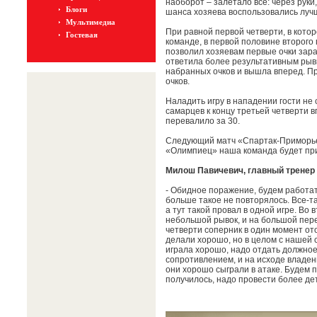
наоборот – залетало все: через руки
Блоги
шанса хозяева воспользовались лу
Мультимедиа
При равной первой четверти, в котор
Гостевая
команде, в первой половине второго
позволил хозяевам первые очки зар
ответила более результативным рывк
набранных очков и вышла вперед. Пр
очков.
Наладить игру в нападении гости не
самарцев к концу третьей четверти в
перевалило за 30.
Следующий матч «Спартак-Приморье
«Олимпиец» наша команда будет пр
Милош Павичевич, главный тренер
- Обидное поражение, будем работат
больше такое не повторялось. Все-т
а тут такой провал в одной игре. Во
небольшой рывок, и на большой пере
четверти соперник в один момент ото
делали хорошо, но в целом с нашей
играла хорошо, надо отдать должное 
сопротивлением, и на исходе владен
они хорошо сыграли в атаке. Будем п
получилось, надо провести более де