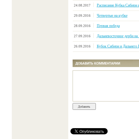
Расписание Кубка Сибири 
24.08.2017
Четвертые на кубке
29.09.2016
Первая победа
28.09.2016
Дальневосточное дерби на
27.09.2016
Кубок Сибири и Дальнего 
26.09.2016