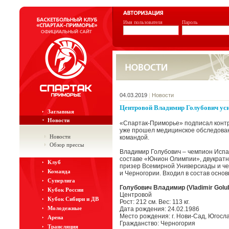
Имя пользователя
Пароль
04.03.2019
|
Новости
Центровой Владимир Голубович ус
Заглавная
Новости
«Спартак-Приморье» подписал контр
уже прошел медицинское обследован
Новости
командой.
Обзор прессы
Владимир Голубович – чемпион Испа
составе «Юнион Олимпии», двукратн
Клуб
призер Всемирной Универсиады и че
Команда
и Черногории. Входил в состав осно
Суперлига
Голубович Владимир (Vladimir Golub
Кубок России
Центровой
Кубок Сибири и ДВ
Рост: 212 см. Вес: 113 кг.
Молодежные
Дата рождения: 24.02.1986
Место рождения: г. Нови-Сад, Югосл
Арена
Гражданство: Черногория
Трансляция