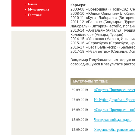
Блоги
Карьера:
2003-08. «Воеводина» (Нови-Сад, Се
Мультимедиа
2008-10. «Юнион Олимпия» (Любляна
Гостевая
2010-11. «Кутча Лабораль» (Витория
2011-12. «Банвит» (Бандырма, Турци
Лабораль» (Витория-Гастейс, Испан
2013-14. «Анталья» (Анталья, Турция
Колейлилер» (Анкара, Турция)
2014-15. «Уникаха» (Малага, Испани
2015-16. «Страсбург» (Страсбург, Ф
2016-17. «Бест Балыкесир» (Балыкес
2017-18. «Реал Бетис» (Севилья, Ис
Владимир Голубович занял вторую п
освободившуюся в результате расто
«Спартак-Приморье» везе
30.09.2019
На Кубке Дружбы в Яросл
27.09.2019
«Спартак-Приморье» – поб
16.09.2019
Четвертая победа подряд
15.09.2019
Уверенно обыгрываем хозя
13.09.2019