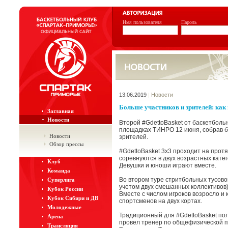
Имя пользователя
Пароль
13.06.2019
|
Новости
Больше участников и зрителей: как
Заглавная
Новости
Второй #GdettoBasket от баскетболь
площадках ТИНРО 12 июня, собрав бо
Новости
зрителей.
Обзор прессы
#GdettoBasket 3х3 проходит на прот
соревнуются в двух возрастных катег
Клуб
Девушки и юноши играют вместе.
Команда
Во втором туре стритбольных тусово
Суперлига
учетом двух смешанных коллективов)
Кубок России
Вместе с числом игроков возросло и
Кубок Сибири и ДВ
спортсменов на двух кортах.
Молодежные
Традиционный для #GdettoBasket по
Арена
провел тренер по общефизической п
Трансляция