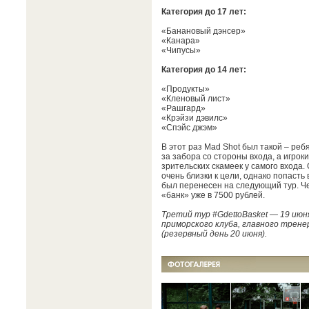
Категория до 17 лет:
«Банановый дэнсер»
«Канара»
«Чипусы»
Категория до 14 лет:
«Продукты»
«Кленовый лист»
«Рашгард»
«Крэйзи дэвилс»
«Спэйс джэм»
В этот раз Mad Shot был такой – реб
за забора со стороны входа, а игрок
зрительских скамеек у самого входа.
очень близки к цели, однако попасть
был перенесен на следующий тур. Ч
«банк» уже в 7500 рублей.
Третий тур #GdettoBasket — 19 июн
приморского клуба, главного трен
(резервный день 20 июня).