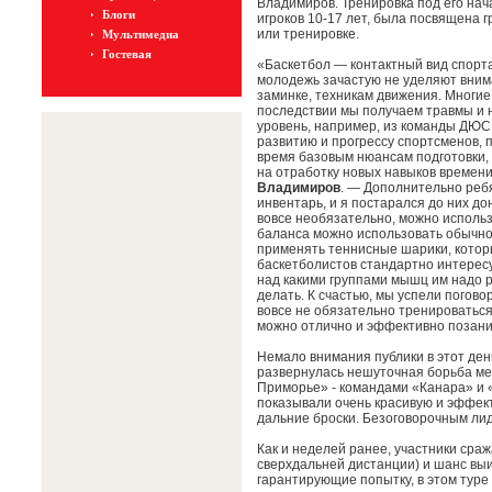
Владимиров. Тренировка под его нач
Блоги
игроков 10-17 лет, была посвящена г
или тренировке.
Мультимедиа
Гостевая
«Баскетбол — контактный вид спорта
молодежь зачастую не уделяют вним
заминке, техникам движения. Многие 
последствии мы получаем травмы и н
уровень, например, из команды ДЮС
развитию и прогрессу спортсменов, 
время базовым нюансам подготовки, 
на отработку новых навыков времени
Владимиров
. — Дополнительно ребя
инвентарь, и я постарался до них до
вовсе необязательно, можно использ
баланса можно использовать обычно
применять теннисные шарики, которы
баскетболистов стандартно интересуе
над какими группами мышц им надо р
делать. К счастью, мы успели погово
вовсе не обязательно тренироваться
можно отлично и эффективно позани
Немало внимания публики в этот день
развернулась нешуточная борьба ме
Приморье» - командами «Канара» и «Л
показывали очень красивую и эффект
дальние броски. Безоговорочным ли
Как и неделей ранее, участники сраж
сверхдальней дистанции) и шанс выи
гарантирующие попытку, в этом туре