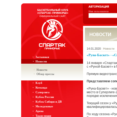
Имя пользователя
14.01.2020
|
Новости
«Руна-Баскет» - «Сп
Заглавная
Новости
14 января «Спартак
с «Руной-Баскет» в М
Новости
Прямую видеотран
Обзор прессы
Представляем сопе
Клуб
Команда
«Руна-Баскет» - но
место в Суперлиге-
Суперлига
порядке исключени
Кубок России
Кубок Сибири и ДВ
Текущий сезон у «Ру
Молодежные
квалифицировалась 
Арена
По ходу сезона «Ру
Трансляция