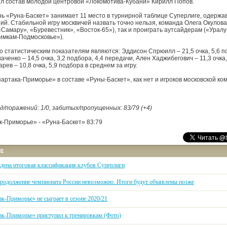
ил состав молодой центровой «Локомотива-Кубани» Кирилл Попов.
ь «Руна-Баскет» занимает 11 место в турнирной таблице Суперлиге, одержав
ий. Стабильной игру москвичей назвать точно нельзя, команда Олега Окулова
Самару», «Буревестник», «Восток-65»), так и проиграть аутсайдерам («Уралу
имкам-Подмосковье»).
 статистическим показателям являются: Эддисон Спрюилл – 21,5 очка, 5,6 по
аченко – 14,5 очка, 3,2 подбора, 4,4 передачи, Ален Хаджибегович – 11,3 очка,
рев – 10,8 очка, 5,9 подбора в среднем за игру.
артака-Приморье» в составе «Руны-Баскет», как нет и игроков московской ко
поражений: 1/0, забитых/пропущенных: 83/79 (+4)
к-Приморье» - «Руна-Баскет» 83:79
дена итоговая классификация клубов Суперлиги
родолжение чемпионата России невозможно. Итоги будут объявлены позже
ак-Приморье» не сыграет в сезоне 2020/21
ак-Приморье» приступил к тренировкам (Фото)