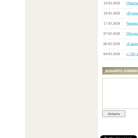
Обыгры
19.03.2020
«Буреве
18.03.2020
Чемпио
17.03.2020
Обидно
07.03.2020
«Самара
06.03.2020
«+10» 
04.03.2020