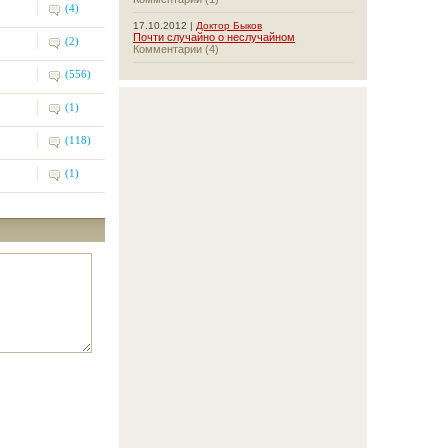
(4)
17.10.2012 |
Доктор Быков
Почти случайно о неслучайном
(2)
Комментарии (4)
(556)
(1)
(118)
(1)