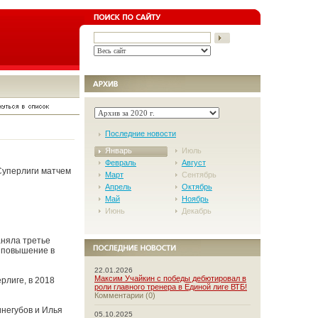
Последние новости
Январь
Июль
Февраль
Август
Суперлиги матчем
Март
Сентябрь
Апрель
Октябрь
Май
Ноябрь
Июнь
Декабрь
аняла третье
а повышение в
22.01.2026
Максим Учайкин с победы дебютировал в
рлиге, в 2018
роли главного тренера в Единой лиге ВТБ!
Комментарии (0)
инегубов и Илья
05.10.2025