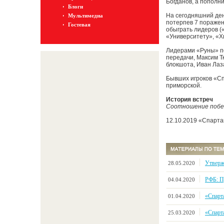
Богданов, а пополн
Блоги
На сегодняшний ден
Мультимедиа
потерпев 7 поражен
Гостевая
обыграть лидеров («
«Университету», «Х
Лидерами «Руны» по
передачи, Максим Тк
блокшота, Иван Лаза
Бывших игроков «Сп
приморской.
История встреч
Соотношение побед/
12.10.2019 «Спарта
Утверж
28.05.2020
РФБ: П
04.04.2020
«Спарт
01.04.2020
«Спарт
25.03.2020