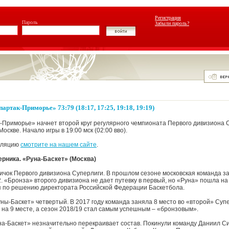
Регистрация
Пароль
Забыли пароль?
артак-Приморье» 73:79 (18:17, 17:25, 19:18, 19:19)
-Приморье» начнет второй круг регулярного чемпионата Первого дивизиона 
оскве. Начало игры в 19:00 мск (02:00 вво).
сляцию
смотрите на нашем сайте
.
рника. «Руна-Баскет» (Москва)
вичок Первого дивизиона Суперлиги. В прошлом сезоне московская команда з
2. «Бронза» второго дивизиона не дает путевку в первый, но «Руна» пошла н
я по решению директората Российской Федерации Баскетбола.
ны-Баскет» четвертый. В 2017 году команда заняла 8 место во «второй» Супе
на 9 месте, а сезон 2018/19 стал самым успешным – «бронзовым».
на-Баскет» незначительно перекраивает состав. Покинули команду Даниил С