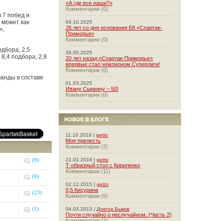
«А где все наши?»
Комментарии (0)
 7 побед и
 может как
04.10.2025
26 лет со дня основания БК «Спартак-
»,
Приморье»
Комментарии (0)
дбора, 2,5
26.05.2025
 8,4 подбора, 2,8
20 лет назад «Спартак-Приморье»
впервые стал чемпионом Суперлиги!
Комментарии (0)
манды в составе
01.03.2025
Ивану Сыркину – 50!
Комментарии (0)
11.10.2018 |
getto
Моя прелесть
Комментарии (2)
(9)
21.01.2016 |
getto
Т-образный стол с Кириленко
Комментарии (11)
(6)
02.12.2015 |
getto
0,5 Кисурина
(23)
Комментарии (6)
(1)
04.03.2013 |
Доктор Быков
Почти случайно о неслучайном. (Часть 2)
Комментарии (1)