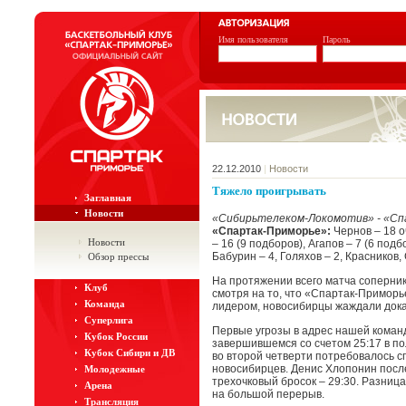
Имя пользователя
Пароль
22.12.2010
|
Новости
Тяжело проигрывать
Заглавная
Новости
«Сибирьтелеком-Локомотив» - «С
«Спартак-Приморье»:
Чернов – 18 о
Новости
– 16 (9 подборов), Агапов – 7 (6 подб
Бабурин – 4, Голяхов – 2, Красников,
Обзор прессы
На протяжении всего матча соперни
Клуб
смотря на то, что «Спартак-Примор
Команда
лидером, новосибирцы жаждали доказ
Суперлига
Первые угрозы в адрес нашей команд
Кубок России
завершившемся со счетом 25:17 в по
Кубок Сибири и ДВ
во второй четверти потребовалось с
новосибирцев. Денис Хлопонин посл
Молодежные
трехочковый бросок – 29:30. Разница 
Арена
на большой перерыв.
Трансляция