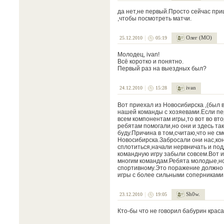
да нет,не первый.Просто сейчас при
,чтобы посмотреть матчи.
Олег (МО)
25.12.2010
05:19
Молодец, ivan!
Всё коротко и понятно.
Первый раз на выездных был?
ivan
24.12.2010
15:28
Вот приехал из Новосибирска ,(был 
нашей команды с хозяевами.Если пер
всем компонентам игры,то вот во вт
ребятам помогали,но они и здесь так
буду.Причина в том,считаю,что не с
Новосибирска.Забросали они нас,кон
сплотиться,начали нервничать и под
командную игру забыли совсем.Вот 
многим командам.Ребята молодые,но
спортивному.Это поражение должно 
игры с более сильными соперниками
Sh0w.
23.12.2010
19:05
Кто-бы что не говорил бабурин краса