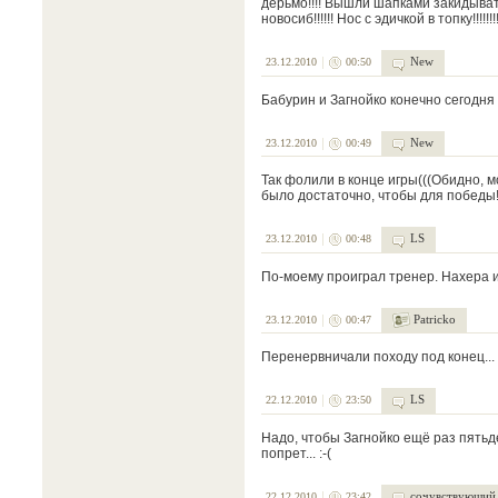
дерьмо!!!! Вышли шапками закидывать
новосиб!!!!!! Нос с эдичкой в топку!!!!!!!!!!!
New
23.12.2010
00:50
Бабурин и Загнойко конечно сегодня 
New
23.12.2010
00:49
Так фолили в конце игры(((Обидно, мо
было достаточно, чтобы для победы!
LS
23.12.2010
00:48
По-моему проиграл тренер. Нахера и
Patricko
23.12.2010
00:47
Перенервничали походу под конец... 
LS
22.12.2010
23:50
Надо, чтобы Загнойко ещё раз пятьдес
попрет... :-(
сочувствующий
22.12.2010
23:42