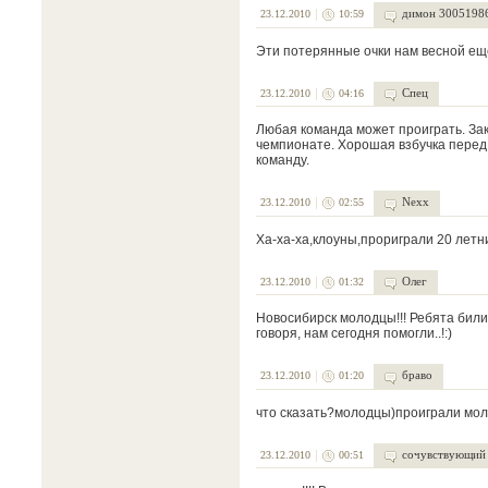
димон 3005198
23.12.2010
10:59
Эти потерянные очки нам весной еще
Спец
23.12.2010
04:16
Любая команда может проиграть. Зак
чемпионате. Хорошая взбучка перед с
команду.
Nexx
23.12.2010
02:55
Ха-ха-ха,клоуны,прориграли 20 летн
Олег
23.12.2010
01:32
Новосибирск молодцы!!! Ребята билис
говоря, нам сегодня помогли..!:)
браво
23.12.2010
01:20
что сказать?молодцы)проиграли моло
сочувствующий
23.12.2010
00:51