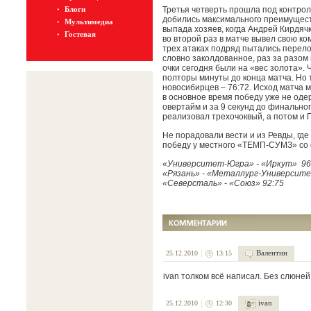
Блоги
Третья четверть прошла под контрол
добились максимального преимущест
Мультимедиа
выпада хозяев, когда Андрей Кирдяч
Гостевая
во второй раз в матче вывел свою к
трех атаках подряд пытались перело
словно заколдованное, раз за разо
очки сегодня были на «вес золота». 
полторы минуты до конца матча. Но 
новосибирцев – 76:72. Исход матча мо
в основное время победу уже не оде
овертайм и за 9 секунд до финального
реализовал трехочоквый, а потом и 
Не порадовали вести и из Ревды, г
победу у местного «ТЕМП-СУМЗ» со с
«Университет-Югра» - «Иркут» 96
«Рязань» - «Металлург-Университе
«Северсталь» - «Союз» 92:75
Валентин
25.12.2010
13:15
ivan толком всё написал. Без слюней
ivan
25.12.2010
12:30