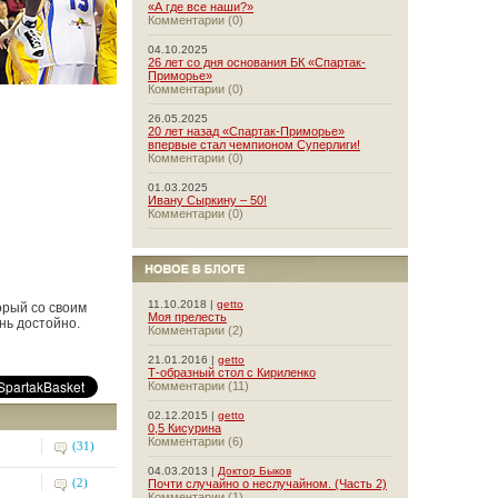
«А где все наши?»
Комментарии (0)
04.10.2025
26 лет со дня основания БК «Спартак-
Приморье»
Комментарии (0)
26.05.2025
20 лет назад «Спартак-Приморье»
впервые стал чемпионом Суперлиги!
Комментарии (0)
01.03.2025
Ивану Сыркину – 50!
Комментарии (0)
11.10.2018 |
getto
орый со своим
Моя прелесть
нь достойно.
Комментарии (2)
21.01.2016 |
getto
Т-образный стол с Кириленко
Комментарии (11)
02.12.2015 |
getto
0,5 Кисурина
Комментарии (6)
(31)
04.03.2013 |
Доктор Быков
(2)
Почти случайно о неслучайном. (Часть 2)
Комментарии (1)