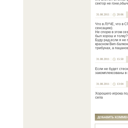
сектор не гони,обы
31.08.2011
20:06
Что в ЛУЧЕ, что в 
сенсацию).
Не спорю в этом се
был хорош и толку?
Буду рад,если я не 
красном Вип-балконе
трибунах, а пацано
31.08.2011
15:50
Если не будет стесн
закомплексованы в 
31.08.2011
13:04
Хорошего игрока по
сила