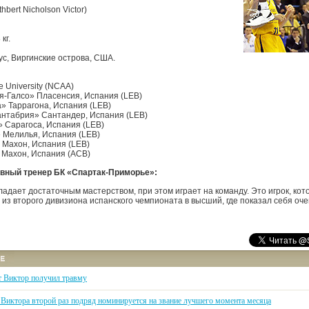
thbert Nicholson Victor)
кг.
ус, Виргинские острова, США.
e University (NCAA)
я-Галсо» Пласенсия, Испания (LEB)
а» Таррагона, Испания (LEB)
антабрия» Сантандер, Испания (LEB)
» Сарагоса, Испания (LEB)
 Мелилья, Испания (LEB)
 Махон, Испания (LEB)
 Махон, Испания (ACB)
авный тренер БК «Спартак-Приморье»:
ладает достаточным мастерством, при этом играет на команду. Это игрок, кот
 из второго дивизиона испанского чемпионата в высший, где показал себя оче
т Виктор получил травму
 Виктора второй раз подряд номинируется на звание лучшего момента месяца