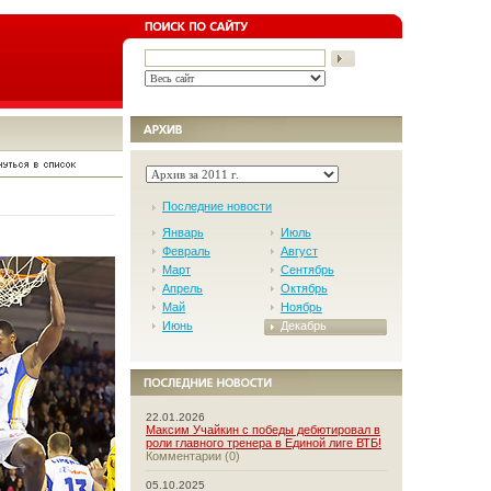
Последние новости
Январь
Июль
Февраль
Август
Март
Сентябрь
Апрель
Октябрь
Май
Ноябрь
Июнь
Декабрь
22.01.2026
Максим Учайкин с победы дебютировал в
роли главного тренера в Единой лиге ВТБ!
Комментарии (0)
05.10.2025