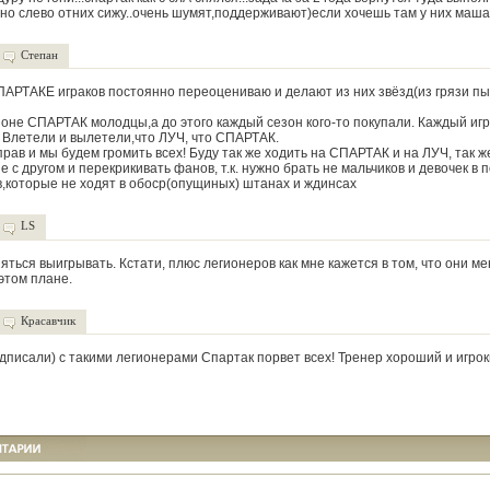
чно слево отних сижу..очень шумят,поддерживают)если хочешь там у них маша
Степан
СПАРТАКЕ играков постоянно переоцениваю и делают из них звёзд(из грязи п
зоне СПАРТАК молодцы,а до этого каждый сезон кого-то покупали. Каждый иг
 Влетели и вылетели,что ЛУЧ, что СПАРТАК.
прав и мы будем громить всех! Буду так же ходить на СПАРТАК и на ЛУЧ, так ж
 с другом и перекрикивать фанов, т.к. нужно брать не мальчиков и девочек в 
в,которые не ходят в обоср(опущиных) штанах и ждинсах
LS
яться выигрывать. Кстати, плюс легионеров как мне кажется в том, что они м
этом плане.
Красавчик
дписали) с такими легионерами Спартак порвет всех! Тренер хороший и игро