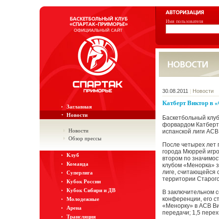
Имя пользователя
30.08.2011
|
Новости
Катберт Виктор в 
Заглавная
Новости
Баскетбольный клуб
форвардом Катберто
Новости
испанской лиги ACB
Обзор прессы
После четырех лет 
города Мюррей игро
Клуб
втором по значимос
Команда
клубом «Менорка» за
лиге, считающейся 
Суперлига
территории Старого
Кубок России
Кубок Сибири и ДВ
В заключительном с
конференции, его ст
Молодежные
«Менорку» в ACB Вик
Арена
передачи; 1,5 перех
Трансляция