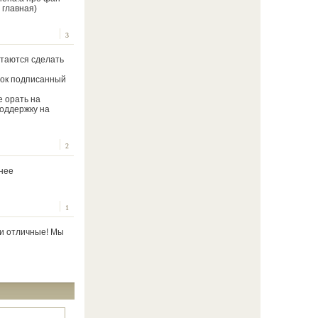
 главная)
3
ытаются сделать
рок подписанный
е орать на
поддержку на
2
енее
1
ки отличные! Мы