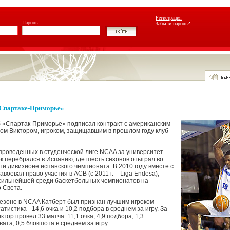
Регистрация
Пароль
Забыли пароль?
«Спартаке-Приморье»
 «Спартак-Приморье» подписал контракт с американским
м Виктором, игроком, защищавшим в прошлом году клуб
.
проведенных в студенческой лиге NCAA за университет
к перебрался в Испанию, где шесть сезонов отыграл во
ти дивизионе испанского чемпионата. В 2010 году вместе с
воевал право участия в ACB (с 2011 г. – Liga Endesa),
сильнейшей среди баскетбольных чемпионатов на
 Света.
езоне в NCAA Катберт был признан лучшим игроком
атистика - 14,6 очка и 10,2 подбора в среднем за игру. За
тор провел 33 матча: 11,1 очка; 4,9 подбора; 1,3
вата; 0,5 блокшота в среднем за игру.