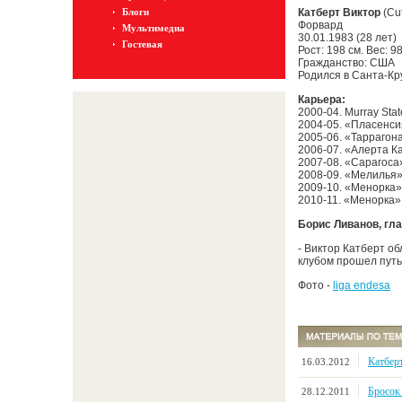
Блоги
Катберт Виктор
(Cu
Форвард
Мультимедиа
30.01.1983 (28 лет)
Гостевая
Рост: 198 см. Вес: 98 
Гражданство: США
Родился в Санта-Кр
Карьера:
2000-04. Murray Stat
2004-05. «Пласенси
2005-06. «Таррагон
2006-07. «Алерта К
2007-08. «Сарагоса
2008-09. «Мелилья»
2009-10. «Менорка»
2010-11. «Менорка»
Борис Ливанов, гл
- Виктор Катберт об
клубом прошел путь
Фото -
liga endesa
Катбер
16.03.2012
Бросок
28.12.2011