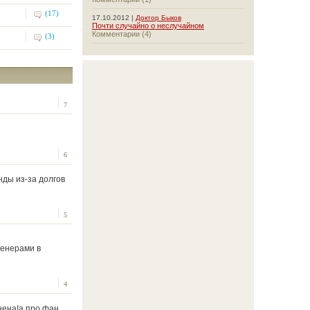
(17)
17.10.2012 |
Доктор Быков
Почти случайно о неслучайном
Комментарии (4)
(3)
7
6
нды из-за долгов
5
ренерами в
4
лнена!а про фан