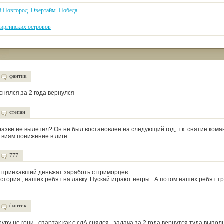
 Новгород. Овертайм. Победа
Виргинских островов
фантик
снялся,за 2 года вернулся
степан
разве не вылетел? Он не был востановлен на следующий год, т.к. снятие кома
твиям понижение в лиге.
777
 приехавший деньжат заработь с приморцев.
стория , наших ребят на лавку. Пускай играют негры . А потом наших ребят т
фантик
уру не гони...спартак как с слА снялся...задача за 2 года вернутся туда выпо