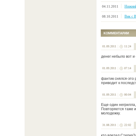
Нижний
04.11.2011
Вик с 
08.10.2011
01.09.2011
11:24
денег небыло вот и 
01.09.2011
07:14
фантик снялся-это 
приводит к последс
01.09.2011
00:04
Еще один негрилла,
Повторяется таже и
молодежку.
31.08.2011
22:02
кто влетел Степка?д