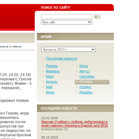
Последние новости
Январь
Июль
Февраль
Август
2:20, 14:20, 14:18)
Март
Сентябрь
 перехват), Гресев
Апрель
Октябрь
рехват), Фомин - 5
Май
Ноябрь
4 передачи),
Июнь
Декабрь
 одержал первую
ол Горева, когда
авершилась
22.01.2026
ыроватко после
Максим Учайкин с победы дебютировал в
роли главного тренера в Единой лиге ВТБ!
Пропустив три
Комментарии (0)
на лидерство, но
 Моргунов броском
05.10.2025