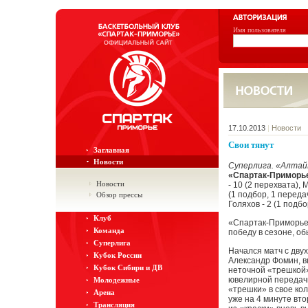
Имя пользователя
17.10.2013
|
Новости
Свои тянут
Заглавная
Новости
Суперлига. «Алтай
«Спартак-Приморь
Новости
- 10 (2 перехвата), 
(1 подбор, 1 передач
Обзор прессы
Голяхов - 2 (1 подбо
Клуб
«Спартак-Приморье»
Команда
победу в сезоне, об
Суперлига
Начался матч с дву
Кубок России
Александр Фомин, в
Кубок Сибири и ДВ
неточной «трешкой»
ювелирной передачи
Молодежные
«трешки» в свое ко
Арена
уже на 4 минуте вт
Трансляция