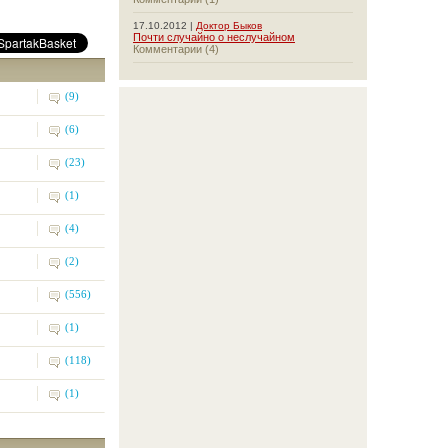
17.10.2012 |
Доктор Быков
Почти случайно о неслучайном
Комментарии (4)
(9)
(6)
(23)
(1)
(4)
(2)
(556)
(1)
(118)
(1)