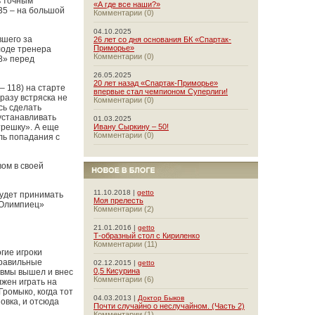
ь точным
«А где все наши?»
35 – на большой
Комментарии (0)
04.10.2025
вшего за
26 лет со дня основания БК «Спартак-
Приморье»
лоде тренера
Комментарии (0)
8» перед
26.05.2025
20 лет назад «Спартак-Приморье»
– 118) на старте
впервые стал чемпионом Суперлиги!
разу встряска не
Комментарии (0)
сь сделать
 устанавливать
01.03.2025
трешку». А еще
Ивану Сыркину – 50!
Комментарии (0)
ль попадания с
ом в своей
11.10.2018 |
getto
удет принимать
Моя прелесть
 «Олимпиец»
Комментарии (2)
21.01.2016 |
getto
Т-образный стол с Кириленко
Комментарии (11)
гие игроки
правильные
02.12.2015 |
getto
0,5 Кисурина
авмы вышел и внес
Комментарии (6)
лжен играть на
ромыко, когда тот
04.03.2013 |
Доктор Быков
овка, и отсюда
Почти случайно о неслучайном. (Часть 2)
Комментарии (1)