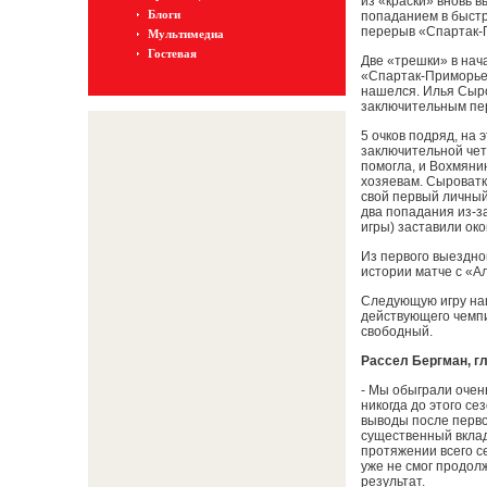
из «краски» вновь 
Блоги
попаданием в быстр
перерыв «Спартак-П
Мультимедиа
Гостевая
Две «трешки» в нач
«Спартак-Приморье»
нашелся. Илья Сыро
заключительным пер
5 очков подряд, на 
заключительной чет
помогла, и Вохмянин
хозяевам. Сыроватко
свой первый личный
два попадания из-з
игры) заставили око
Из первого выездно
истории матче с «А
Следующую игру на
действующего чемпи
свободный.
Рассел Бергман, г
- Мы обыграли очен
никогда до этого с
выводы после перво
существенный вклад
протяжении всего с
уже не смог продол
результат.