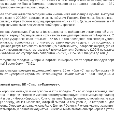
вывел «Спартак» вперед – 21:22. Равная игра во второй половине завершилас
ом нападении Павла Громыко, пропустившего из-за травмы первый матч. 33:
риморье» уходил в роли лидера.
але третьей четверти сегодняшнего именинника Александра Лунева, выступа
 в сезоне 2003/04, заставили взять тайм-аут Рассела Бергмана. Джокер в ко
ватко, набрав 8 очков подряд, превратил «-5» в «+3». Дальше – больше, и «+
ерывом опять не без участия снайпера Сыроватко.
этот раз Александра Пушкина (рекордсмена по набранным очкам в одной игре 
верти, вернул барнаульцев в игру и вновь вынудил прервать матч Бергмана. С
 даже умудрился сравнять счет – 55:55. Но это последнее, что сегодня удало
 наказал соперника за то, что его оставили одного на дуге, и тот продолжил
 рекорд результативности в сезоне (25 очков за матч), забросив очередную «
а дуги воспитанника спартаковской школы Дмитрия Узинского (100% показате
нчательно капитулировать соперника – 57:72, «+15» за 2 минуты до конца.
го турне по городам Сибири «Спартак-Приморье» везет первую победу в перв
лтайБаскетбом» – 73:61.
ша команда проведет на домашней арене. 20 октября «Спартак-Приморье» б
онат Суперлиги «Урал» из Екатеринбурга. Начала матча в 18:00. Вход в СК
лавный тренер БК «Спартак-Приморье»:
ь хорошую команду, и мы довольны этой победой. У нас молодая команда, мно
езона не играли вместе, и именно поэтому меня радует, что команда сделала 
й игры с «Новосибирском». Хочу отметить Павла Громыко, который после тр
 в победу, Илью Сыроватко, который сыграл на том уровне, на котором он до
езона. Хорошо сыграла «скамейка», Дмитрий Узинский очень удачно заменил Г
жать играть, и решил исход матча. В целом, была выполнена тренерская устан