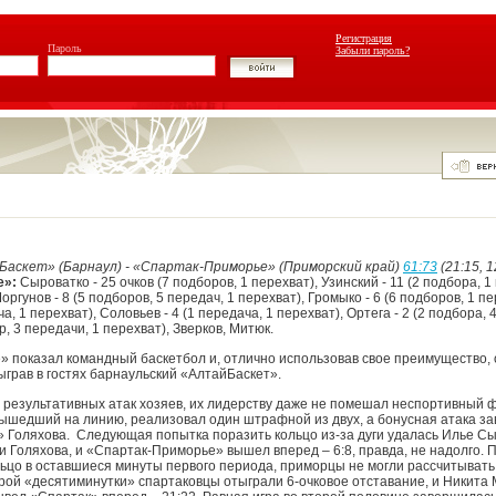
Регистрация
Пароль
Забыли пароль?
Баскет» (Барнаул) - «Спартак-Приморье» (Приморский край)
61:73
(21:15, 1
е»:
Сыроватко - 25 очков (7 подборов, 1 перехват), Узинский - 11 (2 подбора, 1
Моргунов - 8 (5 подборов, 5 передач, 1 перехват), Громыко - 6 (6 подборов, 1 пе
а, 1 перехват), Соловьев - 4 (1 передача, 1 перехват), Ортега - 2 (2 подбора, 
р, 3 передачи, 1 перехват), Зверков, Митюк.
 показал командный баскетбол и, отлично использовав свое преимущество,
ыграв в гостях барнаульский «АлтайБаскет».
х результативных атак хозяев, их лидерству даже не помешал неспортивный ф
ышедший на линию, реализовал один штрафной из двух, а бонусная атака з
 Голяхова. Следующая попытка поразить кольцо из-за дуги удалась Илье С
 Голяхова, и «Спартак-Приморье» вышел вперед – 6:8, правда, не надолго. 
льцо в оставшиеся минуты первого периода, приморцы не могли рассчитывать 
орой «десятиминутки» спартаковцы отыграли 6-очковое отставание, и Никита