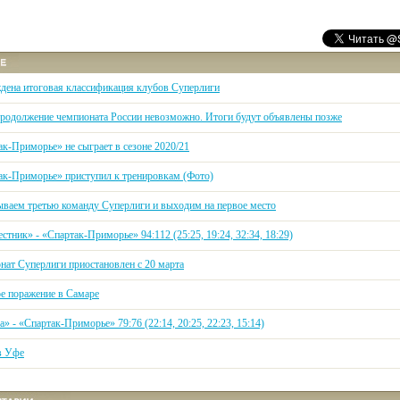
дена итоговая классификация клубов Суперлиги
родолжение чемпионата России невозможно. Итоги будут объявлены позже
ак-Приморье» не сыграет в сезоне 2020/21
ак-Приморье» приступил к тренировкам (Фото)
ваем третью команду Суперлиги и выходим на первое место
стник» - «Спартак-Приморье» 94:112 (25:25, 19:24, 32:34, 18:29)
нат Суперлиги приостановлен с 20 марта
е поражение в Самаре
» - «Спартак-Приморье» 79:76 (22:14, 20:25, 22:23, 15:14)
в Уфе