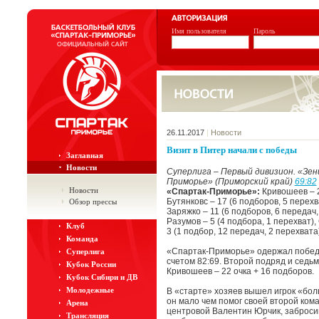
Имя пользователя
Пароль
26.11.2017
|
Новости
Визит в Питер начали с победы
Заглавная
Новости
Суперлига – Первый дивизион. «Зе
Приморье» (Приморский край)
69:82
Новости
«Спартак-Приморье»:
Кривошеев – 2
Бутянковс – 17 (6 подборов, 5 перехв
Обзор прессы
Заряжко – 11 (6 подборов, 6 передач, 
Разумов – 5 (4 подбора, 1 перехват),
Клуб
3 (1 подбор, 12 передач, 2 перехвата
Команда
«Спартак-Приморье» одержал победу
Суперлига
счетом 82:69. Второй подряд и седь
Кубок России
Кривошеев – 22 очка + 16 подборов.
Кубок Сибири и ДВ
Молодежные
В «старте» хозяев вышел игрок «бол
он мало чем помог своей второй ком
Арена
центровой Валентин Юрчик, забросив
Трансляция