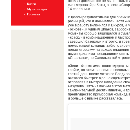
особых доминантов не было, только 
Блоги
счет черновой работы, а всего «Спар
14 соперника.
Мультимедиа
Гостевая
В целом результативная для обеих к
разницей, что и начиналась. Хотя «З
уже в работу включился и Вихров, и 
«основе», и удивил Шпаков, заброси
моменты хорошо защищался и сумел 
«краску» в комбинационном и быстро
завершил базерами и вторую, и тре
номер нашей команды забил с сирено
попал «трешку» на исходе владения и
двумя дальними попаданиями опять со
«Спартака», но Савельев той «трешк
«Зенит-Фарм» имел шанс одержать п
тройки, но этим шансом не воспольз
третий день после матча во Владиво
оказался быстрее в решающем отрезк
отправляя в быстрое нападение свои
Разумова. Пять из восьми в этом мат
заключительной десятиминутке, и тр
преимущество приморская команда в
и больше с ним не расставалась.