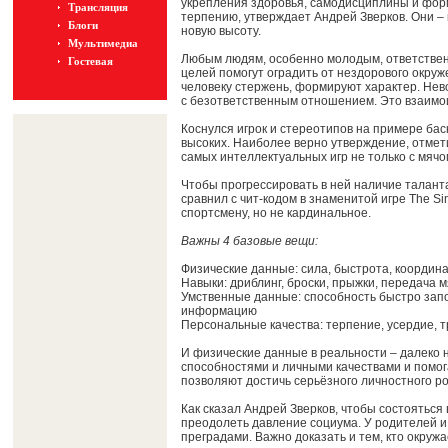
укрепления здоровья, самодисциплины и фор
Трансляция
терпению, утверждает Андрей Зверков. Они – к
Блоги
новую высоту.
Мультимедиа
Любым людям, особенно молодым, ответственн
Гостевая
целей помогут оградить от нездорового окруж
человеку стержень, формируют характер. Нев
с безответственным отношением. Это взаимо
Коснулся игрок и стереотипов на примере баск
высоких. Наиболее верно утверждение, отмети
самых интеллектуальных игр не только с мячом
Чтобы прогрессировать в ней наличие талант
сравнил с чит-кодом в знаменитой игре The S
спортсмену, но не кардинальное.
Важны 4 базовые вещи:
Физические данные: сила, быстрота, координа
Навыки: дриблинг, броски, прыжки, передача м
Умственные данные: способность быстро запо
информацию
Персональные качества: терпение, усердие, 
И физические данные в реальности – далеко 
способностями и личными качествами и помога
позволяют достичь серьёзного личностного ро
Как сказал Андрей Зверков, чтобы состояться 
преодолеть давление социума. У родителей и
преградами. Важно доказать и тем, кто окружа