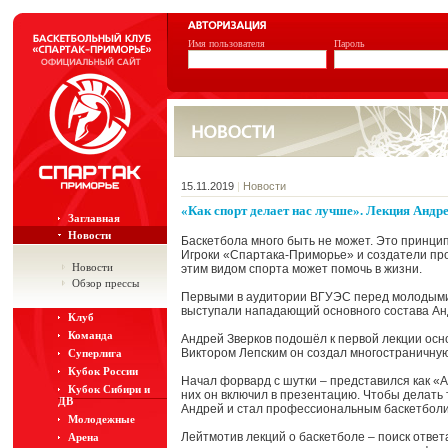
Имя пользователя
Пароль
15.11.2019
|
Новости
«Как спорт делает нас лучше». Лекция Андр
Заглавная
Новости
Баскетбола много быть не может. Это принци
Игроки «Спартака-Приморье» и создатели прое
Новости
этим видом спорта может помочь в жизни.
Обзор прессы
Первыми в аудитории ВГУЭС перед молодыми 
выступали нападающий основного состава Анд
Клуб
Команда
Андрей Зверков подошёл к первой лекции осн
Виктором Лепским он создал многостраничну
Суперлига
Кубок России
Начал форвард с шутки – представился как «
Кубок Сибири и
них он включил в презентацию. Чтобы делать 
ДВ
Андрей и стал профессиональным баскетболи
Молодежные
Лейтмотив лекций о баскетболе – поиск ответ
Арена