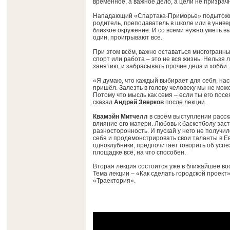
временное, а важное дело, а цели не призрач
Нападающий «Спартака-Приморье» подытожил,
родитель, преподаватель в школе или в универ
близкое окружение. И со всеми нужно уметь 
один, проигрывают все.
При этом всём, важно оставаться многогранны
спорт или работа – это не вся жизнь. Нельзя 
занятию, и забрасывать прочие дела и хобби.
«Я думаю, что каждый выбирает для себя, нас
пришёл. Залезть в голову человеку мы не може
Потому что мысль как семя – если ты его посе
сказал
Андрей Зверков
после лекции.
Квамэйн Митчелл
в своём выступлении расск
влияние его матери. Любовь к баскетболу зас
разносторонность. И пускай у него не получил
себя и продемонстрировать свои таланты в Евр
одноклубники, предпочитает говорить об успе
площадке всё, на что способен.
Вторая лекция состоится уже в ближайшее воск
Тема лекции – «Как сделать городской проект
«Траектория».