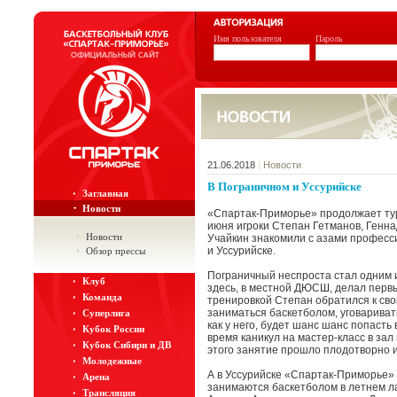
Имя пользователя
Пароль
21.06.2018
|
Новости
В Пограничном и Уссурийске
Заглавная
Новости
«Спартак-Приморье» продолжает тур
июня игроки Степан Гетманов, Генн
Новости
Учайкин знакомили с азами професс
и Уссурийске.
Обзор прессы
Пограничный неспроста стал одним и
Клуб
здесь, в местной ДЮСШ, делал перв
Команда
тренировкой Степан обратился к св
заниматься баскетболом, уговаривать
Суперлига
как у него, будет шанс шанс попасть
Кубок России
время каникул на мастер-класс в зал
Кубок Сибири и ДВ
этого занятие прошло плодотворно и
Молодежные
А в Уссурийске «Спартак-Приморье» 
Арена
занимаются баскетболом в летнем ла
Трансляция