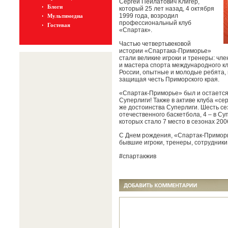
Сергей Пейлатович Клигер,
Блоги
который 25 лет назад, 4 октября
1999 года, возродил
Мультимедиа
профессиональный клуб
Гостевая
«Спартак».
Частью четвертьвековой
истории «Спартака-Приморье»
стали великие игроки и тренеры: чл
и мастера спорта международного к
России, опытные и молодые ребята, 
защищая честь Приморского края.
«Спартак-Приморье» был и остаетс
Суперлиги! Также в активе клуба «се
же достоинства Суперлиги. Шесть се
отечественного баскетбола, 4 – в Су
которых стало 7 место в сезонах 200
С Днем рождения, «Спартак-Приморь
бывшие игроки, тренеры, сотрудники
#спартакжив