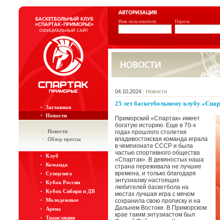
Имя пользователя
Пароль
04.10.2024
|
Новости
25 лет баскетбольному клубу «Спа
Заглавная
Новости
Приморский «Спартак» имеет
богатую историю. Еще в 70-х
Новости
годах прошлого столетия
владивостокская команда играла
Обзор прессы
в чемпионате СССР и была
частью спортивного общества
Клуб
«Спартак». В девяностых наша
Команда
страна переживала не лучшие
времена, и только благодаря
Суперлига
энтузиазму настоящих
Кубок России
любителей баскетбола на
Кубок Сибири и ДВ
местах лучшая игра с мячом
Молодежные
сохранила свою прописку и на
Дальнем Востоке. В Приморском
Арена
крае таким энтузиастом был
Трансляция