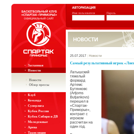
Имя пользователя
Пароль
25.07.2017
|
Новости
Самый результативный игрок «Лие
Заглавная
Новости
Латышский
тяжелый
Новости
форвард
Артемc
Обзор прессы
Бутянковc
(Artjoms
Клуб
Butjankovs)
Команда
перешел в
«Спартак-
Суперлига
Приморье»,
Кубок России
контракт с
Кубок Сибири и ДВ
игроком
Молодежные
рассчитан на
один год.
Арена
Трансляция