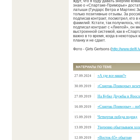
ждут, что я буду давать энергию ком
знаю о «Спартаке-Приморье» достато
латыши (Гундарс Ветра и Мартинс Зи
только позитивные отзывы. За россий
подписав контракт, посмотрел, кто в
фамилий. Кстати, так получилось, чт
подписал контракт с «Лиепой», он мн
выстроенной системой, как в «Спарта
важно в то время, когда в некоторых 
планку и не сдает.
Фото - Ģirts Gertsons (
http://www.delfi.l
«А где все наши?»
27.09.2024
«Спартак-Приморье» везе
30.09.2019
На Кубке Дружбы в Яросл
27.09.2019
«Спартак-Приморье» – поб
16.09.2019
Четвертая победа подряд
15.09.2019
Уверенно обыгрываем хозя
13.09.2019
«Восток-65» обыгран
12.09.2019