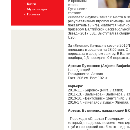
В прошлом
Блоги
сезоне
Бутянковc в
Мультимедиа
составе
Гостевая
«Лиепаяс Лаувас» занял 6 место в Ла
результативным игроком команды, наб
показатель в Лиге). Является чемп
призером Балтийской баскетбольной 
Звезд - 2017 LBL. Выступал за сбор
U20.
За «Лиепаяс Лаувас» в сезоне 2016/1
площадку в среднем на 28:05 мин. Ста
перехвата в среднем за игру. В Балтий
подбора, 1,3 передачи, 0,6 перехвата
Артемc Бутянковc (Artjoms Butjank
Нападающий
Гражданство: Латвия
Рост: 206 см. Вес: 102 кг.
Карьера:
2010-11. «Баронс» (Рига, Латвия)
2011-13. «Валмиера» (Валмиера, Лат
2013-16. «Вентспилс» (Вентспилс, Л
2016-17. «Лиепаяс Лаувас» (Лиепая,
Артемc Бутянковc, нападающий БК
- Переход в «Спартак-Приморье» – эт
который, я надеюсь, поможет мне сде
клуб и тренерский штаб хотят видеть