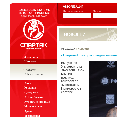
Имя пользователя
Пароль
05.12.2017
|
Новости
«Спартак-Приморье» подписал кон
Заглавная
Новости
Выпускник
Университета
Новости
Хьюстона Обри
Коулмэн
Обзор прессы
подписал
контракт со
Клуб
«Спартаком-
Команда
Приморье». В
составе
Суперлига
Кубок России
Кубок Сибири и ДВ
Молодежные
Арена
Трансляция