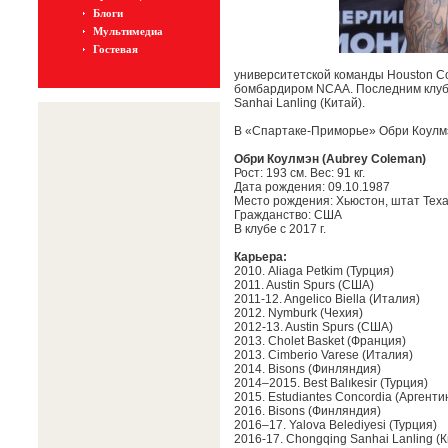
Блоги
Мультимедиа
Гостевая
университетской команды Houston Co
бомбардиром NCAA. Последним клуб
Sanhai Lanling (Китай).
В «Спартаке-Приморье» Обри Коулмэ
Обри Коулмэн (Aubrey Coleman)
Рост: 193 см. Вес: 91 кг.
Дата рождения: 09.10.1987
Место рождения: Хьюстон, штат Тех
Гражданство: США
В клубе с 2017 г.
Карьера:
2010. Aliaga Petkim (Турция)
2011. Austin Spurs (США)
2011-12. Angelico Biella (Италия)
2012. Nymburk (Чехия)
2012-13. Austin Spurs (США)
2013. Cholet Basket (Франция)
2013. Cimberio Varese (Италия)
2014. Bisons (Финляндия)
2014–2015. Best Balıkesir (Турция)
2015. Estudiantes Concordia (Аргенти
2016. Bisons (Финляндия)
2016–17. Yalova Belediyesi (Турция)
2016-17. Chongqing Sanhai Lanling (К