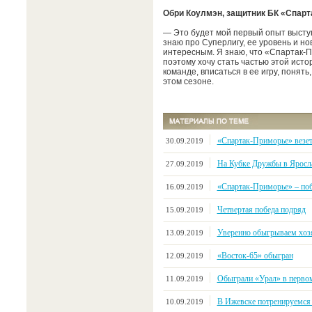
Обри Коулмэн, защитник БК «Спарт
— Это будет мой первый опыт выступ
знаю про Суперлигу, ее уровень и но
интересным. Я знаю, что «Спартак-П
поэтому хочу стать частью этой исто
команде, вписаться в ее игру, понять
этом сезоне.
«Спартак-Приморье» везе
30.09.2019
На Кубке Дружбы в Яросл
27.09.2019
«Спартак-Приморье» – поб
16.09.2019
Четвертая победа подряд
15.09.2019
Уверенно обыгрываем хозя
13.09.2019
«Восток-65» обыгран
12.09.2019
Обыграли «Урал» в первом
11.09.2019
В Ижевске потренируемся
10.09.2019