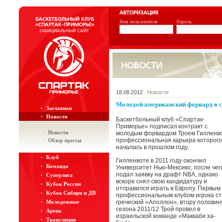
Имя пользователя
Пароль
18.08.2012
|
Новости
Молодой американский форвард в 
Заглавная
Новости
Баскетбольный клуб «Спартак-
Приморье» подписал контракт с
Новости
молодым форвардом Троем Гилленво
профессиональная карьера которого
Обзор прессы
началась в прошлом году.
Клуб
Гилленвоте в 2011 году окончил
Команда
Университет Нью-Мексико, после чег
подал заявку на драфт NBA, однако
Суперлига
вскоре снял свою кандидатуру и
Кубок России
отправился играть в Европу. Первым
Кубок Сибири и ДВ
профессиональным клубом игрока ст
Молодежные
греческий «Аполлон», втору половин
сезона 2011/12 Трой провел в
Арена
израильской команде «Маккаби ха-
Трансляция