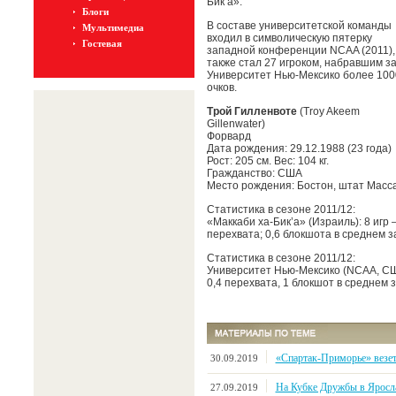
Бик’а».
Блоги
В составе университетской команды
Мультимедиа
входил в символическую пятерку
Гостевая
западной конференции NCAA (2011),
также стал 27 игроком, набравшим з
Университет Нью-Мексико более 100
очков.
Трой Гилленвоте
(Troy Akeem
Gillenwater)
Форвард
Дата рождения: 29.12.1988 (23 года)
Рост: 205 см. Вес: 104 кг.
Гражданство: США
Место рождения: Бостон, штат Масс
Статистика в сезоне 2011/12:
«Маккаби ха-Бик’а» (Израиль): 8 игр –
перехвата; 0,6 блокшота в среднем за
Статистика в сезоне 2011/12:
Университет Нью-Мексико (NCAA, США)
0,4 перехвата, 1 блокшот в среднем з
«Спартак-Приморье» везе
30.09.2019
На Кубке Дружбы в Яросл
27.09.2019