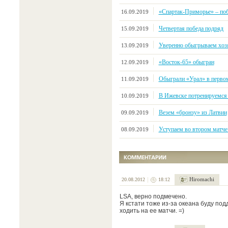
«Спартак-Приморье» – поб
16.09.2019
Четвертая победа подряд
15.09.2019
Уверенно обыгрываем хозя
13.09.2019
«Восток-65» обыгран
12.09.2019
Обыграли «Урал» в первом
11.09.2019
В Ижевске потренируемся
10.09.2019
Везем «бронзу» из Латвии
09.09.2019
Уступаем во втором матче 
08.09.2019
Hiromachi
20.08.2012
18:12
LSA, верно подмечено.
Я кстати тоже из-за океана буду под
ходить на ее матчи. =)