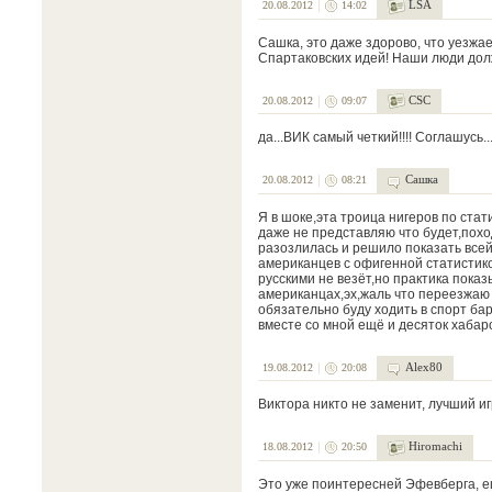
LSA
20.08.2012
14:02
Сашка, это даже здорово, что уезжа
Спартаковских идей! Наши люди долж
CSC
20.08.2012
09:07
да...ВИК самый четкий!!!! Соглашусь..
Сашка
20.08.2012
08:21
Я в шоке,эта троица нигеров по стат
даже не представляю что будет,похо
разозлилась и решило показать всей
американцев с офигенной статистико
русскими не везёт,но практика показ
американцах,эх,жаль что переезжаю в
обязательно буду ходить в спорт бар
вместе со мной ещё и десяток хабар
Alex80
19.08.2012
20:08
Виктора никто не заменит, лучший иг
Hiromachi
18.08.2012
20:50
Это уже поинтересней Эфевберга, е