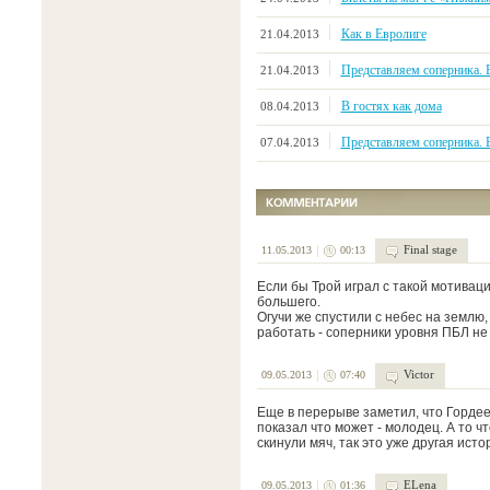
Как в Евролиге
21.04.2013
Представляем соперника. 
21.04.2013
В гостях как дома
08.04.2013
Представляем соперника. 
07.04.2013
Final stage
11.05.2013
00:13
Если бы Трой играл с такой мотиваци
большего.
Огучи же спустили с небес на землю,
работать - соперники уровня ПБЛ не 
Victor
09.05.2013
07:40
Еще в перерыве заметил, что Горде
показал что может - молодец. А то 
скинули мяч, так это уже другая исто
ELena
09.05.2013
01:36