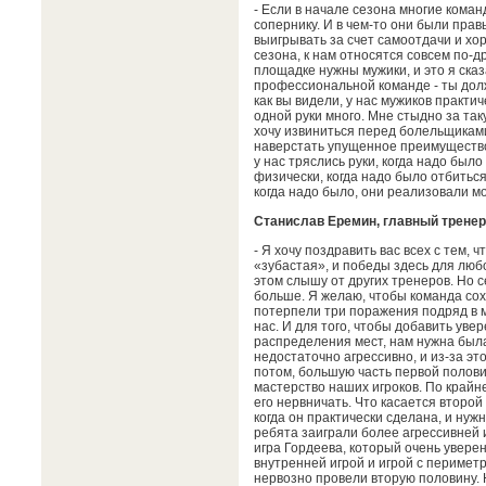
- Если в начале сезона многие кома
сопернику. И в чем-то они были прав
выигрывать за счет самоотдачи и хор
сезона, к нам относятся совсем по-д
площадке нужны мужики, и это я сказ
профессиональной команде - ты дол
как вы видели, у нас мужиков практи
одной руки много. Мне стыдно за таку
хочу извиниться перед болельщиками
наверстать упущенное преимущество
у нас тряслись руки, когда надо был
физически, когда надо было отбиться
когда надо было, они реализовали мо
Станислав Еремин, главный тренер
- Я хочу поздравить вас всех с тем, 
«зубастая», и победы здесь для любо
этом слышу от других тренеров. Но с
больше. Я желаю, чтобы команда сох
потерпели три поражения подряд в 
нас. И для того, чтобы добавить уве
распределения мест, нам нужна была
недостаточно агрессивно, и из-за эт
потом, большую часть первой полов
мастерство наших игроков. По крайне
его нервничать. Что касается второй
когда он практически сделана, и нужн
ребята заиграли более агрессивней
игра Гордеева, который очень увере
внутренней игрой и игрой с перимет
нервозно провели вторую половину. Н