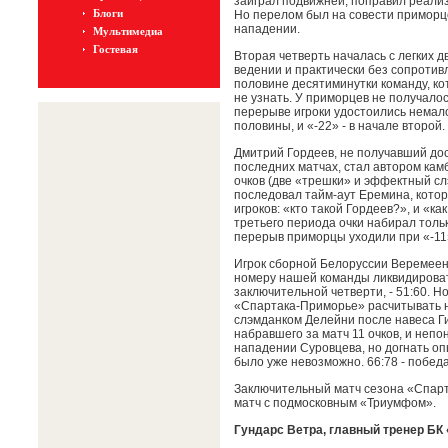
заиграл подвижней, поправил реализ
Блоги
Но перелом был на совести приморц
нападении.
Мультимедиа
Гостевая
Вторая четверть началась с легких 
ведении и практически без сопротив
половине десятиминутки команду, ко
не узнать. У приморцев не получалос
перерыве игроки удостоились немало 
половины, и «-22» - в начале второй.
Дмитрий Гордеев, не получавший дос
последних матчах, стал автором камб
очков (две «трешки» и эффектный слэ
последовал тайм-аут Еремина, котор
игроков: «кто такой Гордеев?», и «ка
третьего периода очки набирал толь
перерыв приморцы уходили при «-11
Игрок сборной Белоруссии Веремеен
номеру нашей команды ликвидироват
заключительной четверти, - 51:60. Н
«Спартака-Приморье» расчитывать н
слэмданком Делейни после навеса Г
набравшего за матч 11 очков, и неп
нападении Суровцева, но догнать о
было уже невозможно. 66:78 - победа
Заключительный матч сезона «Спарт
матч с подмосковным «Триумфом».
Гундарс Ветра, главный тренер БК