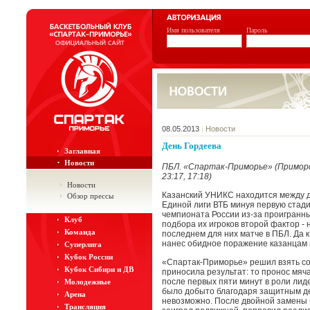
Имя пользователя
Пароль
08.05.2013
|
Новости
День Гордеева
Заглавная
Новости
ПБЛ. «Спартак-Приморье» (Приморс
23:17, 17:18)
Новости
Казанский УНИКС находится между дв
Обзор прессы
Единой лиги ВТБ минуя первую стади
чемпионата России из-за проигранны
Клуб
подбора их игроков второй фактор -
Команда
последнем для них матче в ПБЛ. Да 
нанес обидное поражение казанцам 
Суперлига
Кубок России
«Спартак-Приморье» решил взять со
Кубок Сибири и ДВ
приносила результат: то пронос мяча
после первых пяти минут в роли лид
Молодежные
было добыто благодаря защитным дей
Арена
невозможно. После двойной замены 
Трансляция