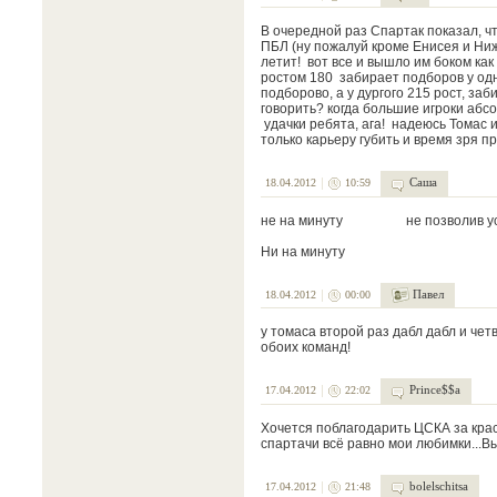
В очередной раз Спартак показал, что
ПБЛ (ну пожалуй кроме Енисея и Ниж
летит! вот все и вышло им боком как
ростом 180 забирает подборов у одн
подборово, а у дургого 215 рост, за
говорить? когда большие игроки абс
удачки ребята, ага! надеюсь Томас и
только карьеру губить и время зря п
Саша
18.04.2012
10:59
не на минуту не позволив усомн
Ни на минуту
Павел
18.04.2012
00:00
у томаса второй раз дабл дабл и че
обоих команд!
Prince$$a
17.04.2012
22:02
Хочется поблагодарить ЦСКА за краси
спартачи всё равно мои любимки...Вы 
bolelschitsa
17.04.2012
21:48