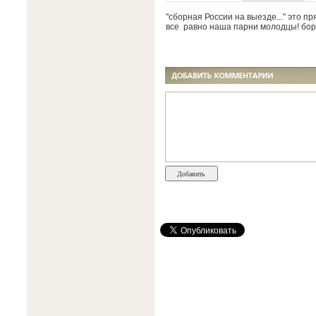
"сборная России на выезде..." это пря
все равно наша парни молодцы! боро