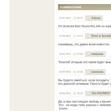
Aslizam
29.05.2012
05:35
I'm shoeckd that I found this info so easi
Denis in Spartak
19.04.2012
13:13
панимашь, это давно всем известно.
панимашь
18.04.2012
23:04
"Енисей" вторым составом будет выи
панимашь
18.04.2012
22:58
Вы будете смеяться, если посадить
его дорогой селекции. Просто будет
УАЗ-ПАТРИОТ
18.04.2012
20:19
Да, и про настоящую любовь к баскет
Это - не когда тебе хорошо с любимой
плохо.