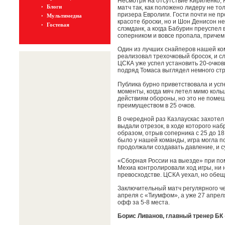
Несмотря на отсутствие Кириленко, 
Блоги
матч так, как положено лидеру не то
призера Евролиги. Гости почти не п
Мультимедиа
красоте броски, но и Шон Денисон 
Гостевая
слэмданк, а когда Бабурин преуспел
соперником и вовсе пропала, причем
Один из лучших снайперов нашей ко
реализовал трехочковый бросок, и сл
ЦСКА уже успел установить 20-очковы
подряд Томаса выглядел немного стра
Публика бурно приветствовала и усп
моменты, когда мяч летел мимо коль
действиям обороны, но это не помеш
преимуществом в 25 очков.
В очередной раз Казлаускас захотел
выдали отрезок, в ходе которого набр
образом, отрыв соперника с 25 до 18 
было у нашей команды, игра могла п
продолжали создавать давление, и су
«Сборная России на выезде» при по
Мехиа контролировали ход игры, ни 
превосходстве. ЦСКА уехал, но обе
Заключительный матч регулярного ч
апреля с «Тиумфом», а уже 27 апрел
офф за 5-8 места.
Борис Ливанов, главный тренер БК