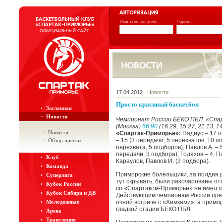
Имя пользователя
Пароль
17.04.2012
|
Новости
Просто красивый баскетбол
Заглавная
Новости
Чемпионат России БЕКО ПБЛ. «Спар
(Москва)
66:90
(16:29, 15:27, 21:13, 1
Новости
«Спартак-Приморье»:
Падиус – 17 оч
– 15 (3 передачи, 5 перехватов, 10 п
Обзор прессы
перехвата, 5 подборов), Павлов А. – 5
передачи, 3 подбора), Голяхов – 4, По
Клуб
Караулов, Павлов И. (2 подбора).
Команда
Приморские болельщики, за полдня р
Суперлига
тут скрывать, были разочарованы от
Кубок России
со «Спартаком-Приморье» не имел п
Кубок Сибири и ДВ
Действующим чемпионам России пред
Молодежные
очной встрече с «Химками», а примо
гладкой стадии БЕКО ПБЛ.
Арена
Трансляция