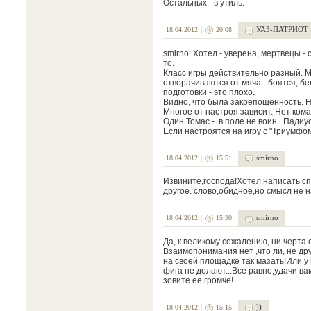
Остальных - в утиль.
УАЗ-ПАТРИОТ
18.04.2012
20:08
smirno: Хотел - уверена, мертвецы -
то.
Класс игры действительно разный. М
отворачиваются от мяча - боятся, бе
подготовки - это плохо.
Видно, что была закрепощённость. Но
Многое от настроя зависит. Нет кома
Один Томас - в поле не воин. Падиус
Если настроятся на игру с "Триумфом
smirno
18.04.2012
15:51
Извините,господа!Хотел написать сп
другое. слово,обидное,но смысл не н
smirno
18.04.2012
15:30
Да, к великому сожалению, ни черта 
Взаимопонимания нет ,что ли, не др
на своей площадке так мазать!Или у
фига не делают...Все равно,удачи ва
зовите ее громче!
))
18.04.2012
15:15